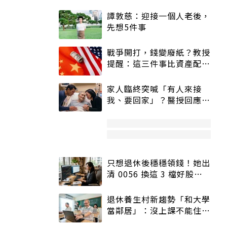
譚敦慈：迎接一個人老後，
先想5件事
戰爭開打，錢變廢紙？教授
提醒：這三件事比資產配置
更重要！
家人臨終突喊「有人來接
我、要回家」？醫授回應方
式快學：避免抱憾終生
只想退休後穩穩領錢！她出
清 0056 換這 3 檔好股：
股價高點照樣買
退休養生村新趨勢「和大學
當鄰居」：沒上課不能住、
宿舍變養老房