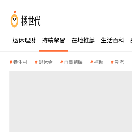
退休理財
持續學習
在地推薦
生活百科
養生村
退休金
自書遺囑
補助
獨老