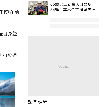
65歲以上就業人口暴增
84%！雲林企業搶留老員
刊登在前
工：穩定性高、經驗豐富
是自身經
。(於週
熱門課程