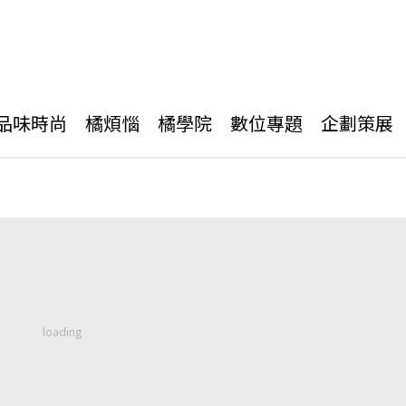
品味時尚
橘煩惱
橘學院
數位專題
企劃策展