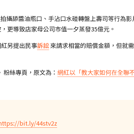
高中生拍攝舔醬油瓶口、手沾口水碰轉盤上壽司等行為影
，更導致店家母公司市值一夕蒸發35億元。
網紅另提出民事
訴訟
來請求相當的賠償金額，但就需
》粉絲專頁，原文為：
網紅以「教大家如何在全聯
https://bit.ly/44stv2z