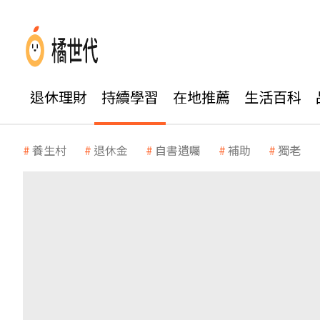
退休理財
持續學習
在地推薦
生活百科
養生村
退休金
自書遺囑
補助
獨老