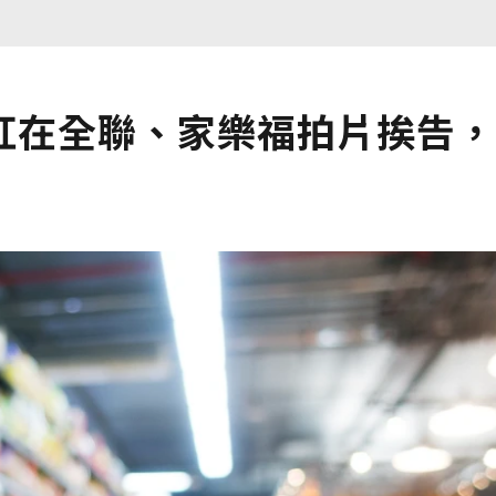
紅在全聯、家樂福拍片挨告，