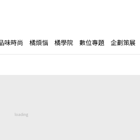
品味時尚
橘煩惱
橘學院
數位專題
企劃策展