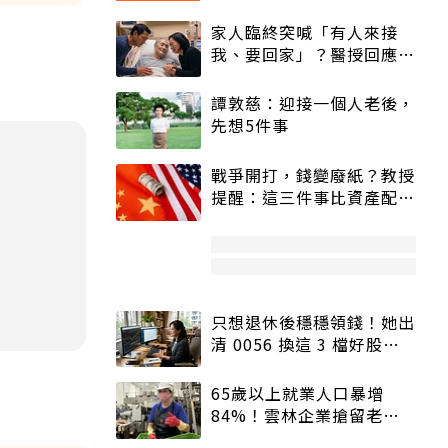
家人臨終突喊「有人來接
我、要回家」？醫授回應方
式快學：避免抱憾終生
譚敦慈：迎接一個人老後，
先想5件事
戰爭開打，錢變廢紙？教授
提醒：這三件事比資產配置
更重要！
只想退休後穩穩領錢！她出
清 0056 換這 3 檔好股：
股價高點照樣買
65歲以上就業人口暴增
84%！雲林企業搶留老員
工：穩定性高、經驗豐富