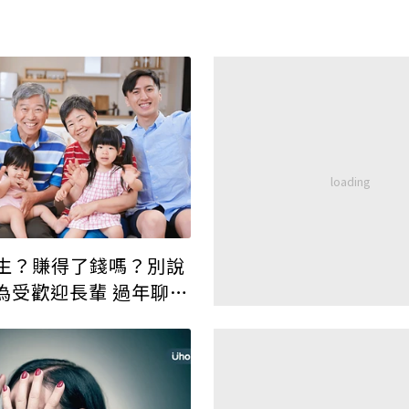
生？賺得了錢嗎？別說
為受歡迎長輩 過年聊天