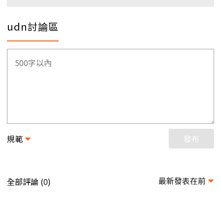
udn討論區
規範
發布
最新發表在前
全部評論 (
)
0