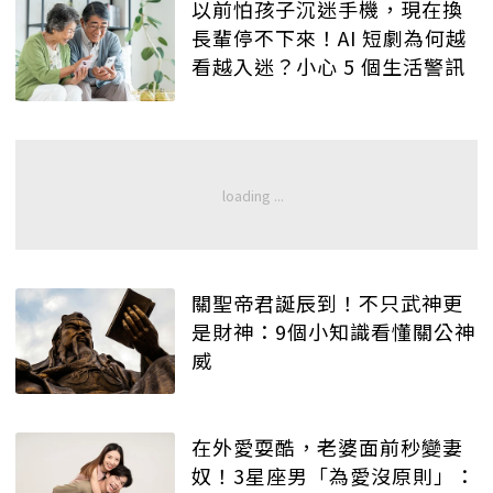
以前怕孩子沉迷手機，現在換
長輩停不下來！AI 短劇為何越
看越入迷？小心 5 個生活警訊
關聖帝君誕辰到！不只武神更
是財神：9個小知識看懂關公神
威
在外愛耍酷，老婆面前秒變妻
奴！3星座男「為愛沒原則」：