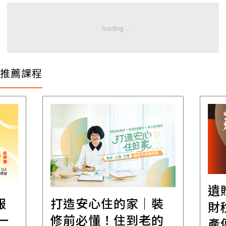
推薦課程
遺
報
打造安心住的家｜裝
財
一
修前必懂！住到老的
產