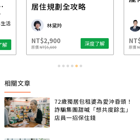
一
居住規劃全攻略
先
毒生活
林黛羚
NT$2,900
NT$
深度了解
了解
原價
NT$5,600
原價
N
相關文章
72歲獨居包租婆為愛沖昏頭！
詐騙集團甜喊「想共度餘生」
店員一招保住錢