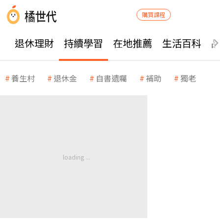
購買課程
退休理財
持續學習
在地推薦
生活百科
養生村
退休金
自書遺囑
補助
獨老