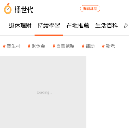
購買課程
退休理財
持續學習
在地推薦
生活百科
養生村
退休金
自書遺囑
補助
獨老