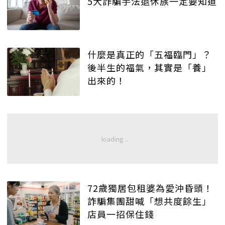
5大詐騙手法退休族一定要知道
什麼是真正的「五福臨門」？
後半生的福氣，其實是「養」
出來的！
72歲獨居包租婆為愛沖昏頭！
詐騙集團甜喊「想共度餘生」
店員一招保住錢