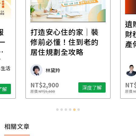
遺
報
打造安心住的家｜裝
財
一
修前必懂！住到老的
產
一
居住規劃全攻略
先
毒生活
林黛羚
NT$2,900
NT$
深度了解
了解
原價
NT$5,600
原價
N
相關文章