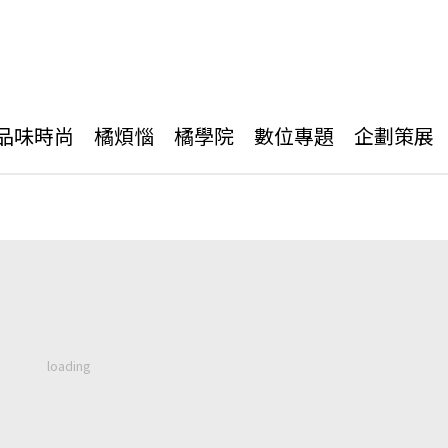
品味時尚
橘煩惱
橘學院
數位專題
企劃策展