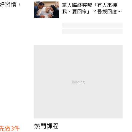
好習慣，
家人臨終突喊「有人來接
我、要回家」？醫授回應方
式快學：避免抱憾終生
熱門課程
先做3件