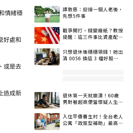
譚敦慈：迎接一個人老後，
和情緒穩
先想5件事
戰爭開打，錢變廢紙？教授
提醒：這三件事比資產配置
麼好處和
更重要！
只想退休後穩穩領錢！她出
清 0056 換這 3 檔好股：
股價高點照樣買
、或是去
止造成新
退休第一天就崩潰！60歲
男對著超商便當懷疑人生
「一切好安靜」
入住平價養生村！全台老人
公寓「政策型補助」最高打
5折