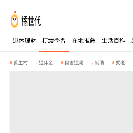
退休理財
持續學習
在地推薦
生活百科
養生村
退休金
自書遺囑
補助
獨老