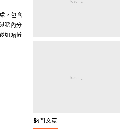
焦慮，包含
與腦內分
猶如賭博
熱門文章