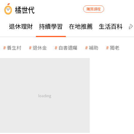
購買課程
退休理財
持續學習
在地推薦
生活百科
養生村
退休金
自書遺囑
補助
獨老