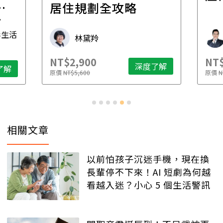
一
居住規劃全攻略
先
毒生活
林黛羚
NT$2,900
NT$
深度了解
了解
原價
NT$5,600
原價
N
相關文章
以前怕孩子沉迷手機，現在換
長輩停不下來！AI 短劇為何越
看越入迷？小心 5 個生活警訊