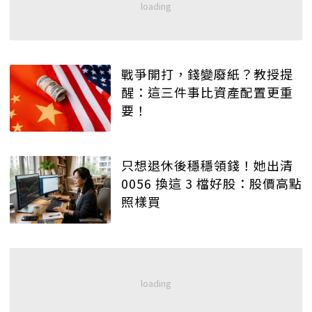
戰爭開打，錢變廢紙？教授提
醒：這三件事比資產配置更重
要！
只想退休後穩穩領錢！她出清
0056 換這 3 檔好股：股價高點
照樣買