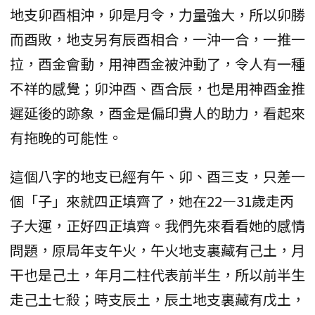
地支卯酉相沖，卯是月令，力量強大，所以卯勝
而酉敗，地支另有辰酉相合，一沖一合，一推一
拉，酉金會動，用神酉金被沖動了，令人有一種
不祥的感覺；卯沖酉、酉合辰，也是用神酉金推
遲延後的跡象，酉金是偏印貴人的助力，看起來
有拖晚的可能性。
這個八字的地支已經有午、卯、酉三支，只差一
個「子」來就四正填齊了，她在22—31歲走丙
子大運，正好四正填齊。我們先來看看她的感情
問題，原局年支午火，午火地支裏藏有己土，月
干也是己土，年月二柱代表前半生，所以前半生
走己土七殺；時支辰土，辰土地支裏藏有戊土，