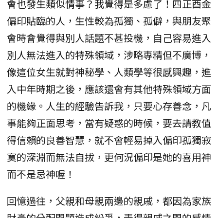
會也發生類似情事？我覺得是多慮了！四正酉金
偏印貼臨的人，生性較為孤獨、孤僻，與朋友聚
會時會覺得與別人話題不甚投機，自己容易進入
別人無法進入的特殊領域，涉略專精但不廣博，
像這位女生就對神秘學、人類學等很感興趣，進
入中年時期之後，應該還會有其他特殊領域方面
的機緣。人生的經驗告訴我，只要心存善念，凡
事能夠正面思考，當有疑惑的時候，要去請教值
得信賴的良善智慧，就不會輕易掉入偏印孤獨寂
寞的深淵而無法自拔，更何況偏印是她的喜用神
而不是忌神喔！
回憶過往，父親和母親兩邊的親戚，都因為家族
財產的分配問題造成紛爭，弄得親戚之間的感情