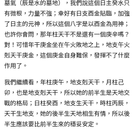
墓氣（辰是水的墓地），我們說這個日主癸水只
有微根，力量不強；幸好有日支酉金貼臨，加強
了日主的元神，所以這個八字是以酉金為用神；
也許你會問，那年柱天干不是還有一個庚辛嗎？
對！可惜年干庚金坐在午火敗地之上，地支午火
剋天干庚金，這個庚金自身難保，發揮不了什麼
作用了。
我們繼續看，年柱庚午，地支剋天干，月柱己
卯，也是地支剋天干，所以她的前半生是天地交
戰的格局；日柱癸酉，地支生天干，時柱丙辰，
天干生地支，她的後半生天地相生有情，所以後
半生應該要比前半生來的穩妥安定。