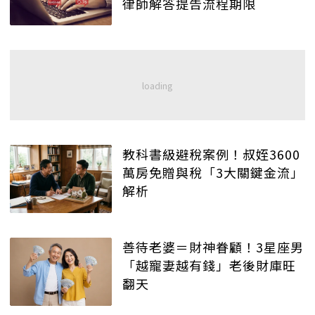
律師解答提告流程期限
教科書級避稅案例！叔姪3600
萬房免贈與稅「3大關鍵金流」
解析
善待老婆＝財神眷顧！3星座男
「越寵妻越有錢」老後財庫旺
翻天