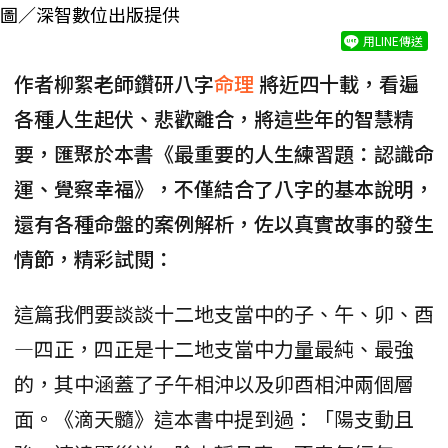
圖／深智數位出版提供
用LINE傳送
作者柳絮老師鑽研八字
命理
將近四十載，看遍
各種人生起伏、悲歡離合，將這些年的智慧精
要，匯聚於本書《最重要的人生練習題：認識命
運、覺察幸福》，不僅結合了八字的基本說明，
還有各種命盤的案例解析，佐以真實故事的發生
情節，精彩試閱：
這篇我們要談談十二地支當中的子、午、卯、酉
—四正，四正是十二地支當中力量最純、最強
的，其中涵蓋了子午相沖以及卯酉相沖兩個層
面。《滴天髓》這本書中提到過：「陽支動且