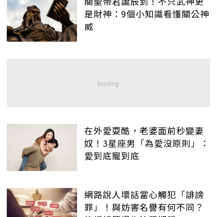
關聖帝君誕辰到！不只武神更
是財神：9個小知識看懂關公神
威
在外愛耍酷，老婆面前秒變妻
奴！3星座男「為愛沒原則」：
愛到底寵到底
網路說人壞話當心觸犯「誹謗
罪」！與妨害名譽有何不同？