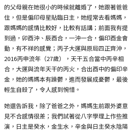
的父母親在她很小的時候就離婚了，她跟著爸爸
住，但是偏印母星貼臨日主，她經常去看媽媽，
跟媽媽的感情比較好，比較有話講；前面我有提
到過，卯酉沖、辰酉合，一沖一合，偏印酉金會
動，有不祥的感覺；丙子大運與原局四正齊沖，
2016丙申流年（27歲），天干五合當中丙辛相
合，大運與流年天干的丙火，合出酉中的偏印辛
金，她的媽媽本有躁鬱，進而發展成憂鬱，最後
輕生自殺了，令人感到惋惜。
她還告訴我，除了爸爸之外，媽媽生前跟外婆意
見不合感情很差；我們試著從八字學理上作些推
演，日主是癸水，金生水，辛金與日主癸水陰陽