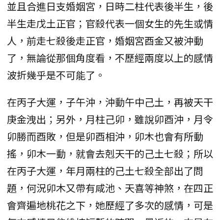
並且合進日支婚姻宮，日時二柱代表後半生，後
半生走戊土正官；官殺代表一個女生的先生或情
人，前走七殺後走正官，婚姻宮酉金又被沖動
了，無論從那個角度看，不歷經兩度以上的感情
波折幾乎是不可能了。
在丙子大運，子午沖，沖動午中己土，再被天干
庚金洩出；另外，月柱己卯，雖說卯酉沖，月令
卯勝而酉敗，但是卯酉相沖，卯木也會有所動
搖，卯木一動，就會去剋天干的己土七殺；所以
在丙子大運，年月兩柱的己土七殺全部出了問
題，何況卯木又帶有咸池、天喜等神煞，在四正
會齊遍地桃花之下，她歷經了多次的感情，可是