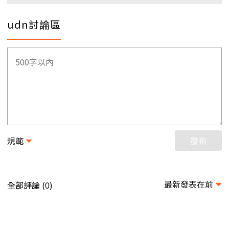
udn討論區
規範
發布
最新發表在前
全部評論 (
)
0