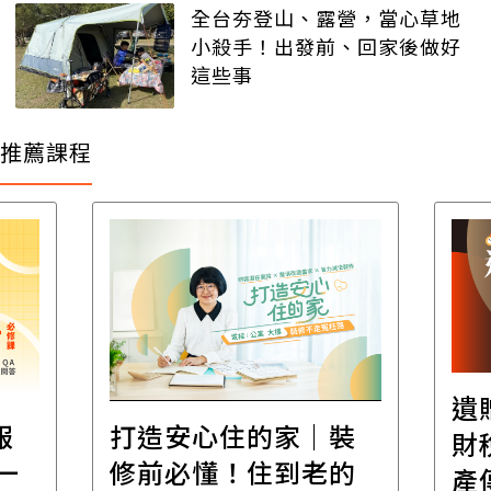
全台夯登山、露營，當心草地
小殺手！出發前、回家後做好
這些事
推薦課程
遺
報
打造安心住的家｜裝
財
一
修前必懂！住到老的
產