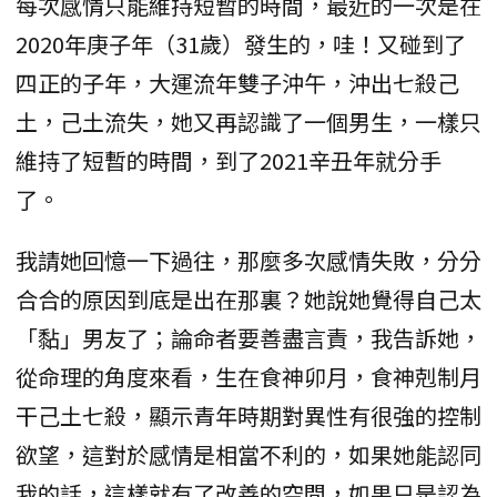
每次感情只能維持短暫的時間，最近的一次是在
2020年庚子年（31歲）發生的，哇！又碰到了
四正的子年，大運流年雙子沖午，沖出七殺己
土，己土流失，她又再認識了一個男生，一樣只
維持了短暫的時間，到了2021辛丑年就分手
了。
我請她回憶一下過往，那麼多次感情失敗，分分
合合的原因到底是出在那裏？她說她覺得自己太
「黏」男友了；論命者要善盡言責，我告訴她，
從命理的角度來看，生在食神卯月，食神剋制月
干己土七殺，顯示青年時期對異性有很強的控制
欲望，這對於感情是相當不利的，如果她能認同
我的話，這樣就有了改善的空間，如果只是認為