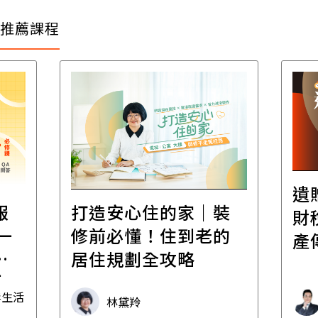
推薦課程
遺
報
打造安心住的家｜裝
財
一
修前必懂！住到老的
產
一
居住規劃全攻略
先
毒生活
林黛羚