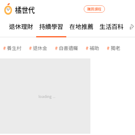
購買課程
退休理財
持續學習
在地推薦
生活百科
養生村
退休金
自書遺囑
補助
獨老