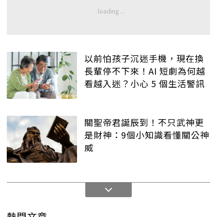
以前怕孩子沉迷手機，現在換
長輩停不下來！AI 短劇為何越
看越入迷？小心 5 個生活警訊
關聖帝君誕辰到！不只武神更
是財神：9個小知識看懂關公神
威
熱門文章