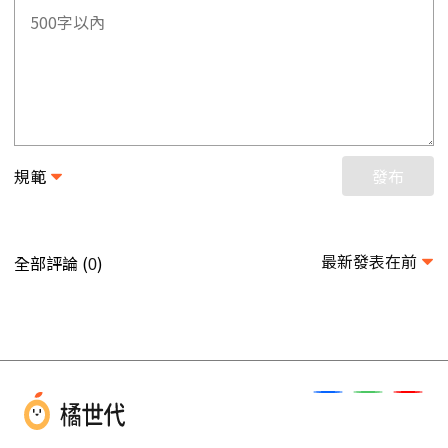
規範
發布
最新發表在前
全部評論 (
)
0