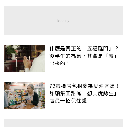
什麼是真正的「五福臨門」？
後半生的福氣，其實是「養」
出來的！
72歲獨居包租婆為愛沖昏頭！
詐騙集團甜喊「想共度餘生」
店員一招保住錢