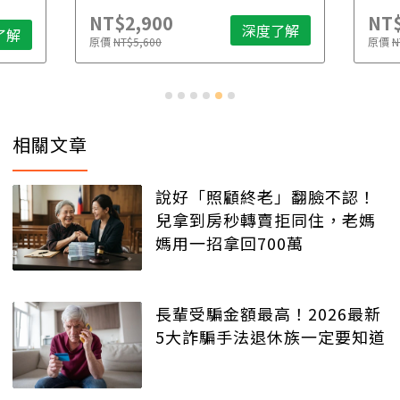
NT$2,900
NT$
深度了解
了解
原價
NT$5,600
原價
N
相關文章
說好「照顧終老」翻臉不認！
兒拿到房秒轉賣拒同住，老媽
媽用一招拿回700萬
長輩受騙金額最高！2026最新
5大詐騙手法退休族一定要知道