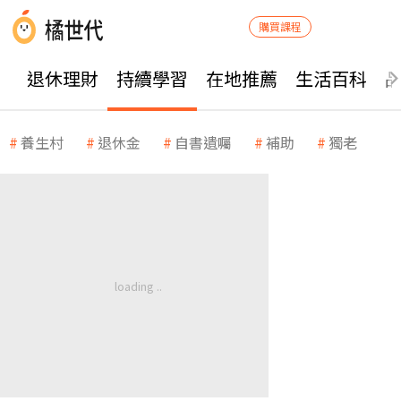
購買課程
退休理財
持續學習
在地推薦
生活百科
養生村
退休金
自書遺囑
補助
獨老