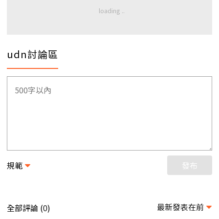
udn討論區
規範
發布
最新發表在前
全部評論 (
)
0