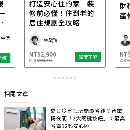
報
打造安心住的家｜裝
財
一
修前必懂！住到老的
產
一
居住規劃全攻略
先
毒生活
林黛羚
NT$2,900
NT$
深度了解
了解
原價
NT$5,600
原價
N
相關文章
夏日冷氣怎麼開最省錢？台電
揭夜間「2大關鍵按鈕」：最高
省電12%安心睡