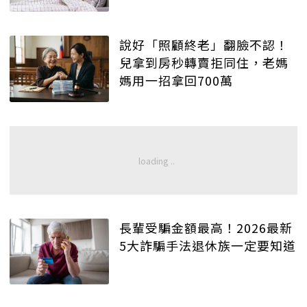
說好「照顧終老」翻臉不認！
兒拿到房秒轉賣拒同住，老媽
媽用一招拿回700萬
長輩受騙金額最高！2026最新
5大詐騙手法退休族一定要知道