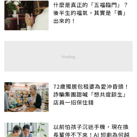
什麼是真正的「五福臨門」？
後半生的福氣，其實是「養」
出來的！
72歲獨居包租婆為愛沖昏頭！
詐騙集團甜喊「想共度餘生」
店員一招保住錢
以前怕孩子沉迷手機，現在換
長輩停不下來！AI 短劇為何越