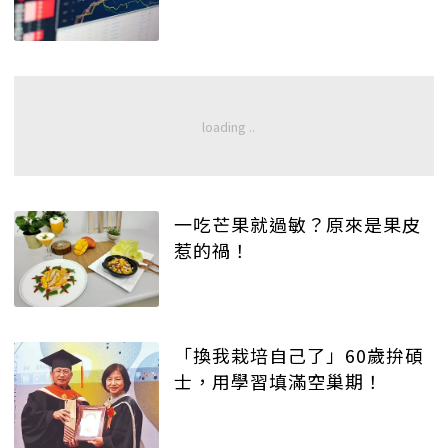
一吃芒果就過敏？原來是果皮
惹的禍！
「換我栽培自己了」60歲拚碩
士，用學習填滿空巢期！