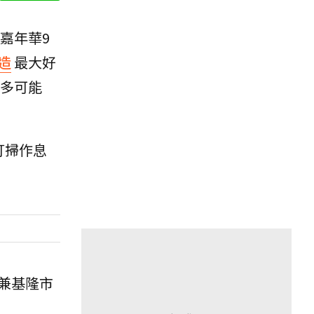
嘉年華9
造
最大好
多可能
打掃作息
兼基隆市