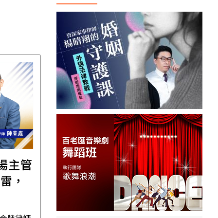
職場主管
【直播講座】免費報名
踩雷，
｜8/11譚敦慈的一個人
場
生活必修課：一個人
住，五件事要先想清
 金牌律師