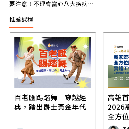
要注意！不理會當心八大疾病找
上門
推薦課程
百老匯踢踏舞｜穿越經
高雄
典，踏出爵士黃金年代
2026高雄
全方
工作
恩