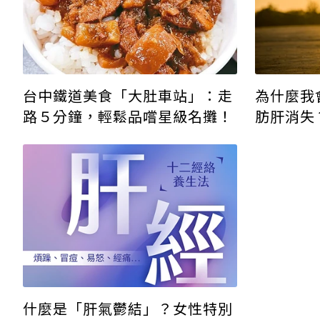
台中鐵道美食「大肚車站」：走
為什麼我
路５分鐘，輕鬆品嚐星級名攤！
肪肝消失
什麼是「肝氣鬱結」？女性特別