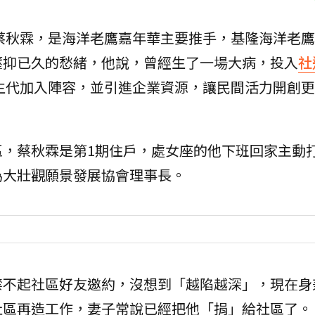
蔡秋霖，是海洋老鷹嘉年華主要推手，基隆海洋老鷹
壓抑已久的愁緒，他說，曾經生了一場大病，投入
社
生代加入陣容，並引進企業資源，讓民間活力開創更
區，蔡秋霖是第1期住戶，處女座的他下班回家主動
為大壯觀願景發展協會理事長。
禁不起社區好友邀約，沒想到「越陷越深」，現在身
社區再造工作，妻子常說已經把他「捐」給社區了。