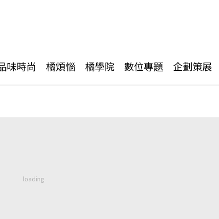
品味時尚
橘煩惱
橘學院
數位專題
企劃策展