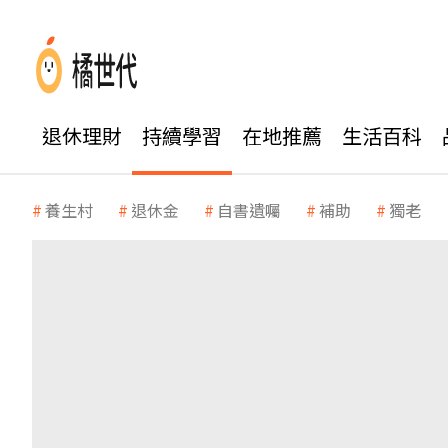
退休理財
持續學習
在地推薦
生活百科
養生村
退休金
自書遺囑
補助
獨老