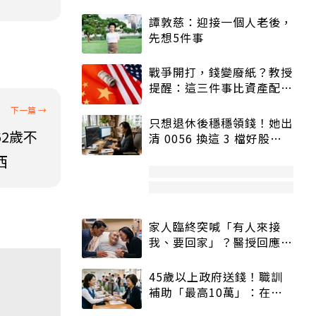
譚敦慈：迎接一個人老後，
先想5件事
戰爭開打，錢變廢紙？教授
提醒：這三件事比資產配置
更重要！
只想退休後穩穩領錢！她出
2歲不
清 0056 換這 3 檔好股：
股價高點照樣買
西
家人臨終突喊「有人來接
我、要回家」？醫授回應方
式快學：避免抱憾終生
45歲以上政府送錢！職訓
補助「最高10萬」：在
職、待業都能申請