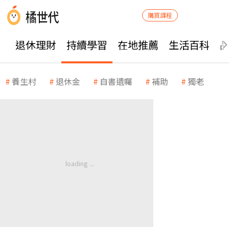
購買課程
退休理財
持續學習
在地推薦
生活百科
養生村
退休金
自書遺囑
補助
獨老