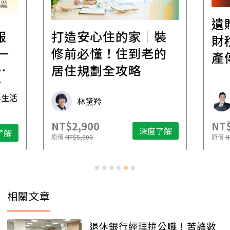
遺
報
打造安心住的家｜裝
財
一
修前必懂！住到老的
產
一
居住規劃全攻略
先
毒生活
林黛羚
NT$2,900
NT$
深度了解
了解
原價
NT$5,600
原價
N
相關文章
退休銀行經理拚公職！苦讀數