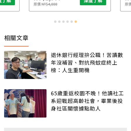
了解
深度了解
原價
NT$4,888
原價
N
相關文章
退休銀行經理拚公職！苦讀數
年沒補習、對抗飛蚊症終上
榜：人生重開機
65歲重返校園不晚！他讀社工
系迎戰超高齡社會，畢業後投
身社區關懷據點助人