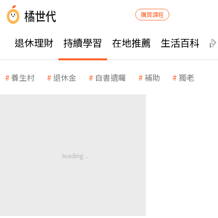
購買課程
退休理財
持續學習
在地推薦
生活百科
養生村
退休金
自書遺囑
補助
獨老