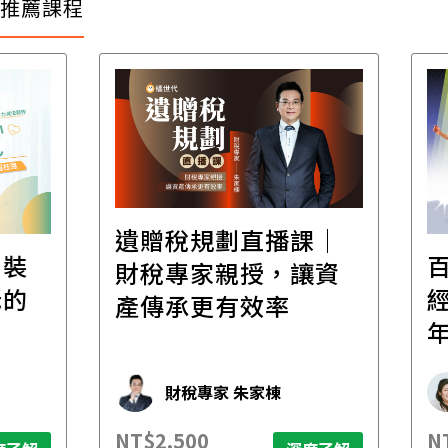
推薦課程
遺贈稅規劃直播課│
裝
百
財稅專家親授，讓資
的
經
產傳承更有效率
年
財稅專家 朱家棟
NT$2,500
NT$