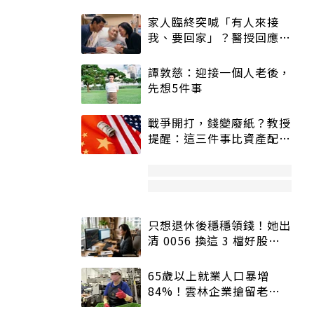
家人臨終突喊「有人來接
我、要回家」？醫授回應方
式快學：避免抱憾終生
譚敦慈：迎接一個人老後，
先想5件事
戰爭開打，錢變廢紙？教授
提醒：這三件事比資產配置
更重要！
只想退休後穩穩領錢！她出
清 0056 換這 3 檔好股：
股價高點照樣買
65歲以上就業人口暴增
84%！雲林企業搶留老員
工：穩定性高、經驗豐富