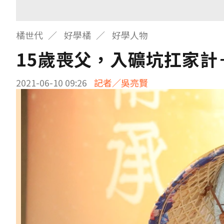
橘世代
好學橘
好學人物
15歲喪父，入礦坑扛家
2021-06-10 09:26
記者／吳亮賢