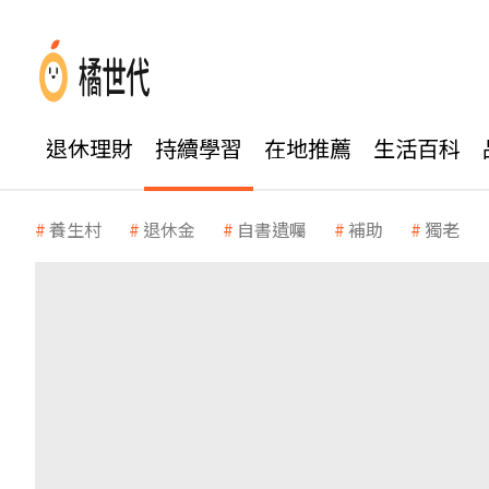
退休理財
持續學習
在地推薦
生活百科
養生村
退休金
自書遺囑
補助
獨老