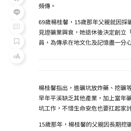
頻傳。
69歲楊桂馨，15歲那年父親就因
見證礦業興衰，她退休後決定創立
員，為傳承在地文化及記憶盡一分
楊桂馨指出，進礦坑放炸藥、挖礦
早年平溪缺乏其他產業，加上當年
坑工作，不惜生命安危也要扛起家
15歲那年，楊桂馨的父親因長期挖