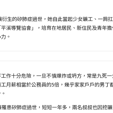
採礦衍生的矽肺症過世，她自此當起少女礦工、一肩
「平溪導覽協會」，培育在地居民、新住民及青年擔
心力。
等工作十分危險，一旦不慎爆炸或坍方，常是九死一
礦工月薪相當於公務員的5倍，幾乎家家戶戶的男丁
計。
礦罹患矽肺症過世，短短一年多，兩名叔叔也因挖礦