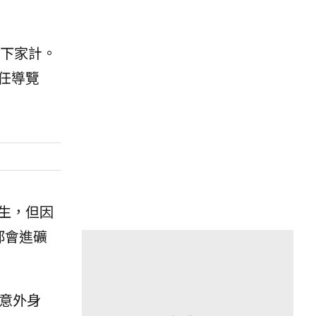
扛下家計。
任導覽
生，但因
都會進礦
意外身