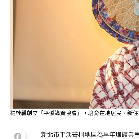
楊桂馨創立「平溪導覽協會」，培育在地居民、新住民
新北市平溪菁桐地區為早年煤礦業