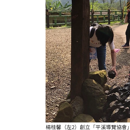
楊桂馨（左2）創立「平溪導覽協會