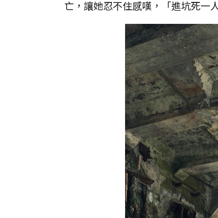
亡，讓她忍不住感嘆，「進坑死一