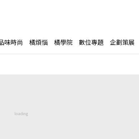
品味時尚
橘煩惱
橘學院
數位專題
企劃策展