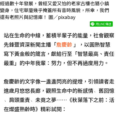
經過數十年發展，曾經又愛又怕的老家古樓也隨小鎮
變身，住宅華廈幾乎掩蓋所有昔時風貌，所幸，我們
還有老照片與記憶庫！ 圖／pixabay
用LINE傳送
站在生命的中線，蓄積半輩子的能量，社會觀察
先鋒暨資深新聞主播「
詹慶齡
」，以圓熟智慧
寫下黃金般的箴言，獻給行至「智慧最高、責任
最重」的中年我輩：努力，但不再過度用力。
詹慶齡的文字像一盞盞閃亮的提燈，引領讀者走
進歲月悠悠長廊，觀照生命中的新感情﹅舊回憶
﹅肩頭重責﹅未竟之夢……《秋葉落下之前：活
在燦盛熟齡時》精彩試閱：