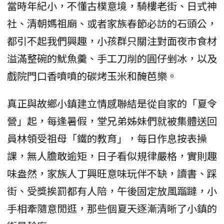
當時年紀小，不懂古樸意境，騎樓老街、日式神
社、清朝媽祖廟、或者家族春節必訪的石頭公，
都引不起我們興趣，小孩群只關注對面夜市食材
溢滿整碗的魷魚羹、手工刀削的圓仔剉冰，以及
戲院門口香噴噴的碳烤玉米和醃芭樂。
真正與故鄉小鎮建立情感聯結是從自家的「夏令
營」起，每逢暑假，堂兄弟姊妹們就被集體送回
員林領受祖母「鐵的教育」，每日作息按表操
課，無人膽敢逾矩，日子看似規律嚴格，實則趣
味盎然，家族人丁興旺意味玩伴不缺，讀書、踩
街、受獎挨罰都有人陪，午後固定放風蹓躂，小
手相牽隨意閒逛，那些個夏天逐漸清晰了小鎮的