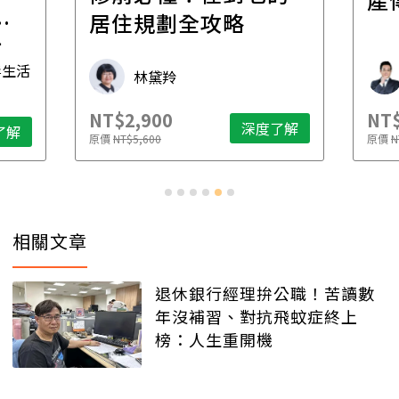
一
居住規劃全攻略
先
毒生活
林黛羚
NT$2,900
NT$
深度了解
了解
原價
NT$5,600
原價
N
相關文章
退休銀行經理拚公職！苦讀數
年沒補習、對抗飛蚊症終上
榜：人生重開機