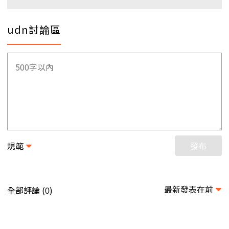
udn討論區
規範
發布
最新發表在前
全部評論 (
)
0