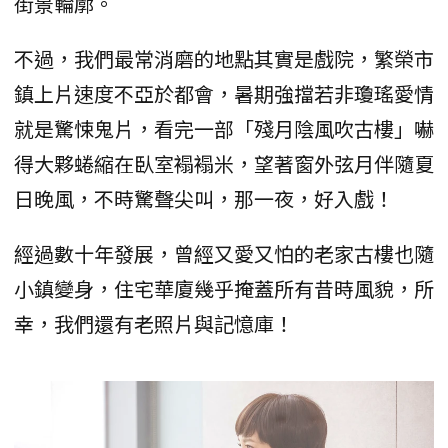
街景輪廓。
不過，我們最常消磨的地點其實是戲院，繁榮市
鎮上片速度不亞於都會，暑期強擋若非瓊瑤愛情
就是驚悚鬼片，看完一部「殘月陰風吹古樓」嚇
得大夥蜷縮在臥室褟褟米，望著窗外弦月伴隨夏
日晚風，不時驚聲尖叫，那一夜，好入戲！
經過數十年發展，曾經又愛又怕的老家古樓也隨
小鎮變身，住宅華廈幾乎掩蓋所有昔時風貌，所
幸，我們還有老照片與記憶庫！