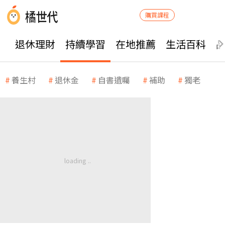
購買課程
退休理財
持續學習
在地推薦
生活百科
養生村
退休金
自書遺囑
補助
獨老