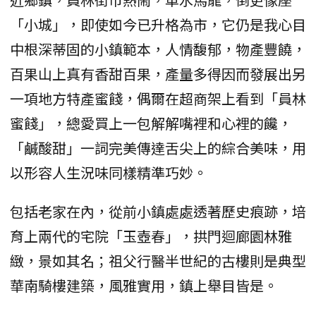
「小城」，即使如今已升格為市，它仍是我心目
中根深蒂固的小鎮範本，人情馥郁，物產豐饒，
百果山上真有香甜百果，產量多得因而發展出另
一項地方特產蜜餞，偶爾在超商架上看到「員林
蜜餞」，總愛買上一包解解嘴裡和心裡的饞，
「鹹酸甜」一詞完美傳達舌尖上的綜合美味，用
以形容人生況味同樣精準巧妙。
包括老家在內，從前小鎮處處透著歷史痕跡，培
育上兩代的宅院「玉壺春」，拱門迴廊園林雅
緻，景如其名；祖父行醫半世紀的古樓則是典型
華南騎樓建築，風雅實用，鎮上舉目皆是。