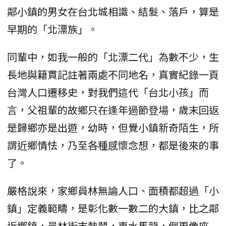
鄰小鎮的男女在台北城相識、結髮、落戶，算是
早期的「北漂族」。
同輩中，如我一般的「北漂二代」為數不少，生
長地與籍貫記註著兩處不同地名，真實紀錄一頁
台灣人口遷移史，對我們這代「台北小孩」而
言，父祖輩的故鄉只在逢年過節登場，歲末回返
是歸鄉亦是出遊，幼時，但覺小鎮新奇陌生，所
謂近鄉情怯，乃至各種感懷念想，都是後來的事
了。
嚴格說來，家鄉員林無論人口、面積都超過「小
鎮」定義範疇，是彰化數一數二的大鎮，比之鄰
近鄉鎮，員林街市熱鬧，車水馬龍，倒更像座