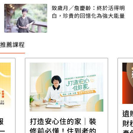
致歲月／詹慶齡：終於活得明
白，珍貴的回憶化為強大能量
推薦課程
遺
報
打造安心住的家｜裝
財
一
修前必懂！住到老的
產