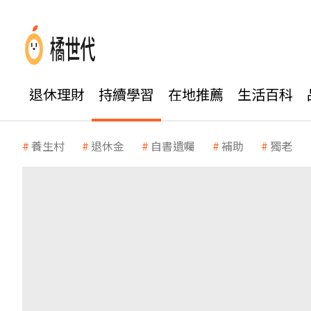
退休理財
持續學習
在地推薦
生活百科
養生村
退休金
自書遺囑
補助
獨老