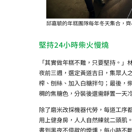
邱嘉毓的年糕團隊每年冬天集合，齊
堅持24小時柴火慢燒
「其實做年糕不難，只要堅持。」
夜前三週，選定黃道吉日，集眾人
榨、刨絲、加入白糖拌勻；最後，柴
稠的焦糖色，分裝後還需靜置一天冷
除了磨米改採機器代勞，每道工序
用上健身房，人人自然練就二頭肌
晝到黑夜不停歇的煙燻，每小時不