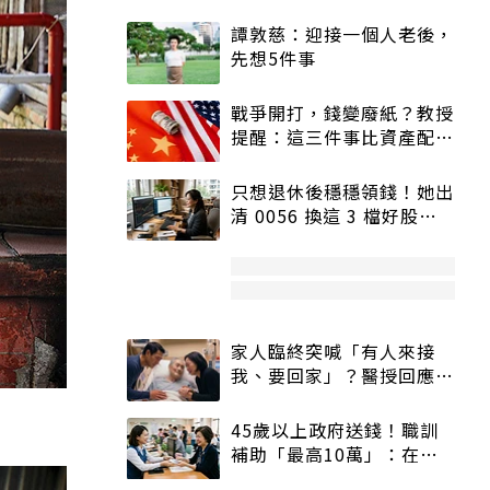
譚敦慈：迎接一個人老後，
先想5件事
戰爭開打，錢變廢紙？教授
提醒：這三件事比資產配置
更重要！
只想退休後穩穩領錢！她出
清 0056 換這 3 檔好股：
股價高點照樣買
家人臨終突喊「有人來接
我、要回家」？醫授回應方
式快學：避免抱憾終生
45歲以上政府送錢！職訓
補助「最高10萬」：在
職、待業都能申請