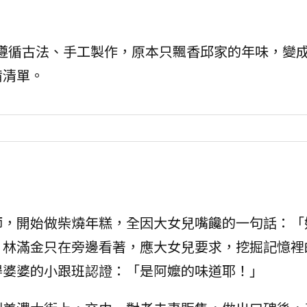
遵循古法、手工製作，原本只飄香邱家的年味，變
備清單。
師，開始做柴燒年糕，全因大女兒嘴饞的一句話：「
，林滿金只在旁邊看著，應大女兒要求，挖掘記憶裡
得婆婆的小跟班認證：「是阿嬤的味道耶！」