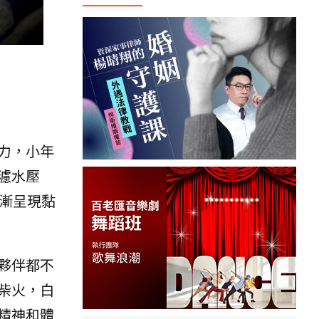
力，小年
濾水壓
漸呈現黏
夥伴都不
柴火，白
精神和體