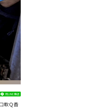
用LINE傳送
口軟Ｑ香