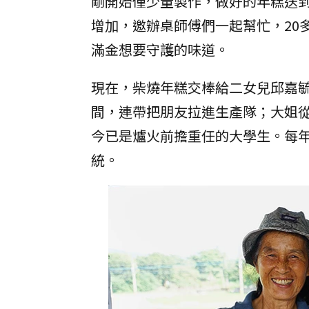
剛開始僅少量製作，做好的年糕送
增加，邀辦桌師傅們一起幫忙，20
滿金想要守護的味道。
現在，柴燒年糕交棒給二女兒邱嘉
間，連帶把朋友拉進生產隊；大姐
今已是爐火前擔重任的大學生。每
統。