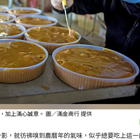
加上滿心誠意。 圖／滿金商行 提供
身影，就彷彿嗅到農曆年的氣味，似乎總要吃上這一