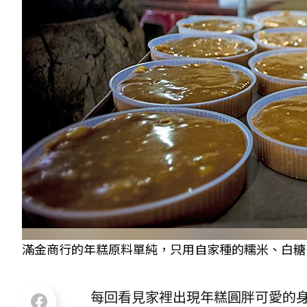
滿金商行的年糕原料單純，只用自家種的糯米、白糖，
每回看見家裡出現年糕圓胖可愛的