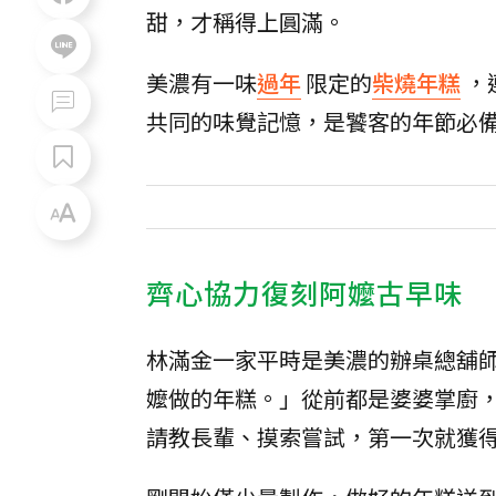
甜，才稱得上圓滿。
美濃有一味
過年
限定的
柴燒年糕
，
共同的味覺記憶，是饕客的年節必
齊心協力復刻阿嬤古早味
林滿金一家平時是美濃的辦桌總舖
嬤做的年糕。」從前都是婆婆掌廚
請教長輩、摸索嘗試，第一次就獲