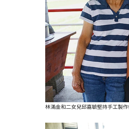
林滿金和二女兒邱嘉毓堅持手工製作柴燒