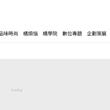
品味時尚
橘煩惱
橘學院
數位專題
企劃策展