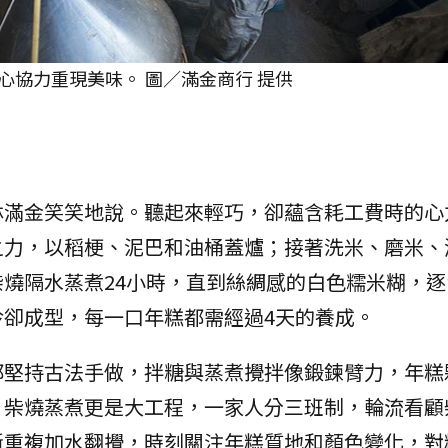
心協力重現美味。 圖／滿金商行 提供
林滿金笑笑地說。聽起來輕巧，卻蘊含耗工費時的心
之力，以稻梗、泥巴和油桶蓋爐；接著洗米、磨米、
燒隔水蒸煮24小時，直到絲綢感的白色糯米糊，逐
卻成型，每一口年糕都需經過4天的養成。
都堅持古法手做，拌糖與蒸煮攪拌像鍛鍊臂力，年糕
。柴燒蒸煮更是大工程，一家人分三班制，輪流看顧
斷重複加水翻攪，時刻關注年糕質地和顏色變化，對