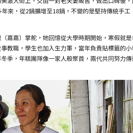
到美濃大街上，交由一對老夫妻販售，做出口碑後，
多年來，從2鍋擴增至18鍋，不變的是堅持傳統手工
毓（嘉嘉）掌舵，她回憶從大學時期開始，寒假就是
從事教職，學生也加入生力軍，當年負責貼標籤的小
年冬季，年糕團隊像一家人般聚首，兩代共同努力傳