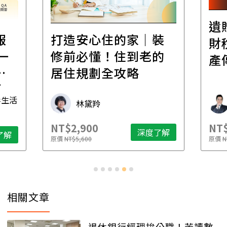
遺
報
打造安心住的家｜裝
財
一
修前必懂！住到老的
產
一
居住規劃全攻略
先
毒生活
林黛羚
NT$2,900
NT$
深度了解
了解
原價
NT$5,600
原價
N
相關文章
退休銀行經理拚公職！苦讀數