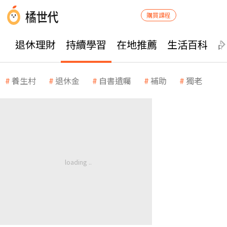
購買課程
退休理財
持續學習
在地推薦
生活百科
養生村
退休金
自書遺囑
補助
獨老