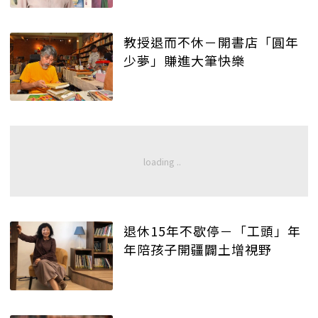
教授退而不休－開書店「圓年
少夢」賺進大筆快樂
退休15年不歇停－「工頭」年
年陪孩子開疆闢土增視野