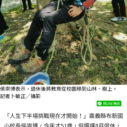
侯崇博表示，退休後將教育從校園移到山林、樹上。
記者卜敏正／攝影
用LINE傳送
「人生下半場挑戰現在才開始！」嘉義縣布新國
小校長侯崇博，今年才51歲，但選擇8月退休，