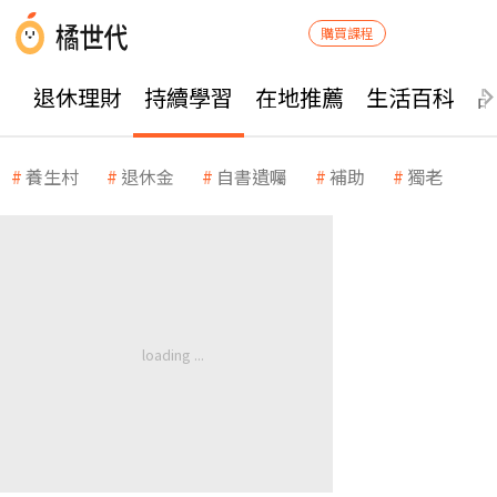
購買課程
退休理財
持續學習
在地推薦
生活百科
養生村
退休金
自書遺囑
補助
獨老