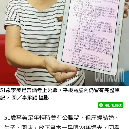
51歲李美足苦讀考上公職，平板電腦內仍留有完整筆
記。 圖／李承穎 攝影
用LINE傳送
51歲李美足年輕時曾有公職夢，但歷經結婚、
生子、開店，放下書本一晃眼28年過去，因看