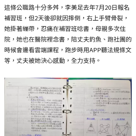
這條公職路十分多舛，李美足去年7月20日報名
補習班，但2天後卻就因摔倒，右上手臂骨裂，
她掛著繃帶，忍痛在補習班唸書，母親多次住
院，她也在醫院裡念書，陪丈夫釣魚、跑社團的
時候會邊看雲端課程，跑步時用APP聽法規條文
等，丈夫被她決心感動，全力支持。