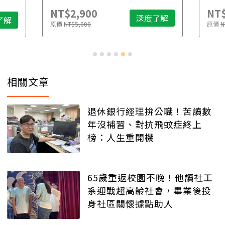
NT$2,900
NT$
深度了解
了解
原價
NT$5,600
原價
N
相關文章
退休銀行經理拚公職！苦讀數
年沒補習、對抗飛蚊症終上
榜：人生重開機
65歲重返校園不晚！他讀社工
系迎戰超高齡社會，畢業後投
身社區關懷據點助人