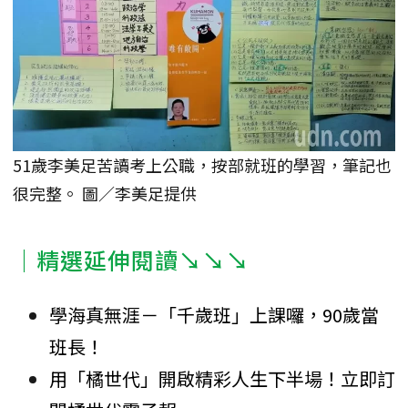
51歲李美足苦讀考上公職，按部就班的學習，筆記也
很完整。 圖／李美足提供
｜精選延伸閱讀↘↘↘
學海真無涯－「千歲班」上課囉，90歲當
班長！
用「橘世代」開啟精彩人生下半場！立即訂