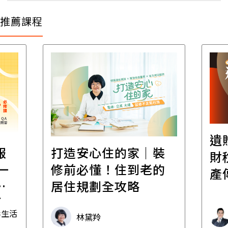
推薦課程
遺
報
打造安心住的家｜裝
財
一
修前必懂！住到老的
產
一
居住規劃全攻略
先
毒生活
林黛羚