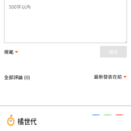
規範
發布
最新發表在前
全部評論 (
)
0