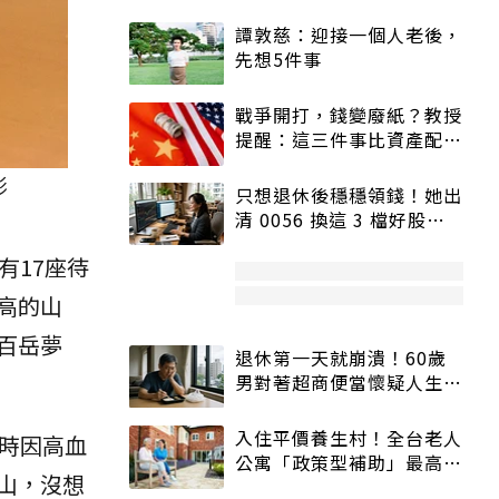
譚敦慈：迎接一個人老後，
先想5件事
戰爭開打，錢變廢紙？教授
提醒：這三件事比資產配置
更重要！
影
只想退休後穩穩領錢！她出
清 0056 換這 3 檔好股：
股價高點照樣買
有17座待
高的山
百岳夢
退休第一天就崩潰！60歲
男對著超商便當懷疑人生
「一切好安靜」
入住平價養生村！全台老人
時因高血
公寓「政策型補助」最高打
山，沒想
5折