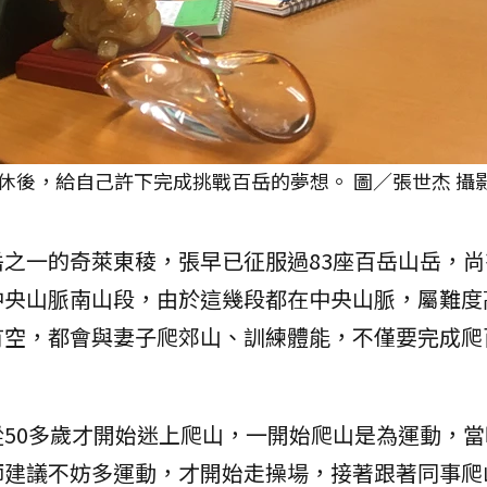
休後，給自己許下完成挑戰百岳的夢想。 圖／張世杰 攝
之一的奇萊東稜，張早已征服過83座百岳山岳，尚
中央山脈南山段，由於這幾段都在中央山脈，屬難度
有空，都會與妻子爬郊山、訓練體能，不僅要完成爬
50多歲才開始迷上爬山，一開始爬山是為運動，當
師建議不妨多運動，才開始走操場，接著跟著同事爬