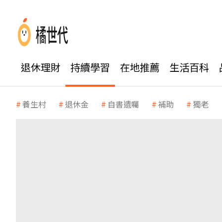
退休理財
持續學習
在地推薦
生活百科
養生村
退休金
自書遺囑
補助
獨老