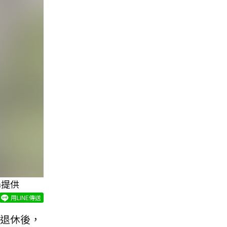
揚提供
用LINE傳送
年退休後，