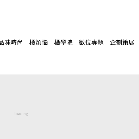
品味時尚
橘煩惱
橘學院
數位專題
企劃策展