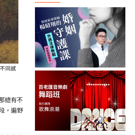
不同感
那總有不
段，遍野