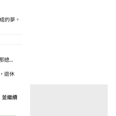
成的夢。
...
，退休
，並繼續