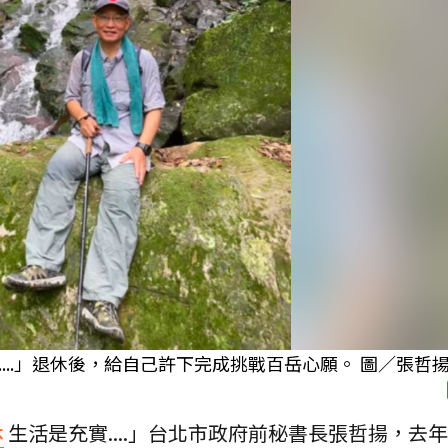
...」退休後，給自己許下完成挑戰百岳心願。 圖／張哲
休
生活是充實....」台北市政府前秘書長張哲揚，去