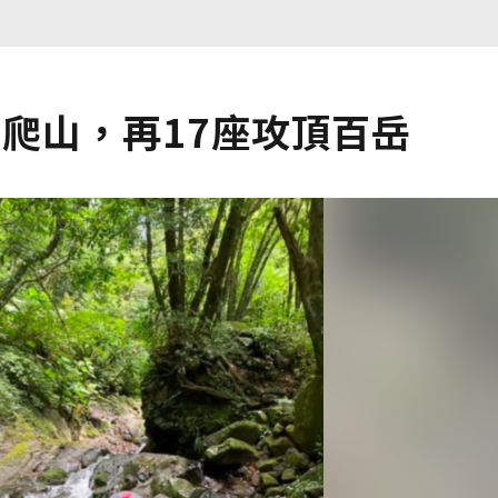
爬山，再17座攻頂百岳