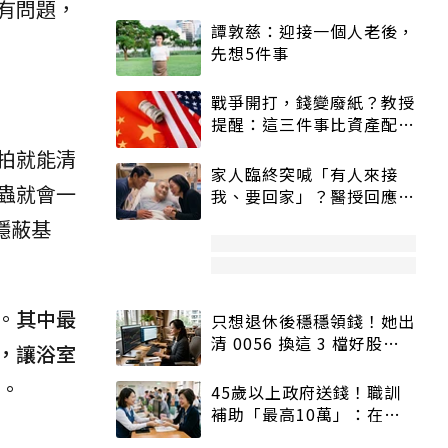
有問題，
譚敦慈：迎接一個人老後，
先想5件事
戰爭開打，錢變廢紙？教授
提醒：這三件事比資產配置
更重要！
拍就能清
家人臨終突喊「有人來接
蟲就會一
我、要回家」？醫授回應方
式快學：避免抱憾終生
隱蔽基
。
其中最
只想退休後穩穩領錢！她出
清 0056 換這 3 檔好股：
，讓浴室
股價高點照樣買
。
45歲以上政府送錢！職訓
補助「最高10萬」：在
職、待業都能申請