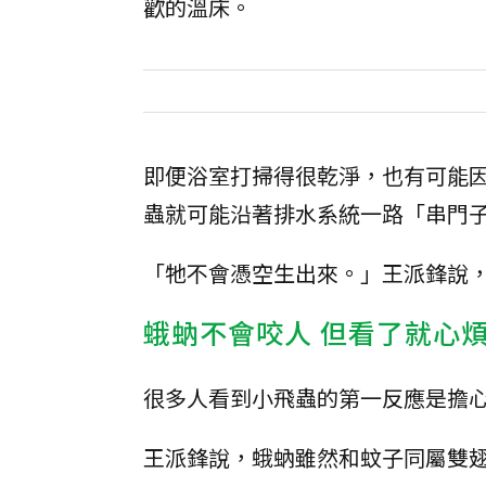
歡的溫床。
即便浴室打掃得很乾淨，也有可能
蟲就可能沿著排水系統一路「串門
「牠不會憑空生出來。」王派鋒說
蛾蚋不會咬人 但看了就心
很多人看到小飛蟲的第一反應是擔
王派鋒說，蛾蚋雖然和蚊子同屬雙