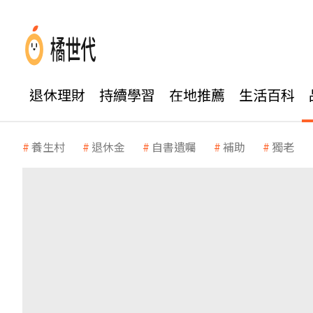
退休理財
持續學習
在地推薦
生活百科
養生村
退休金
自書遺囑
補助
獨老