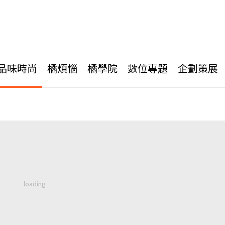
品味時尚
橘煩惱
橘學院
數位專題
企劃策展