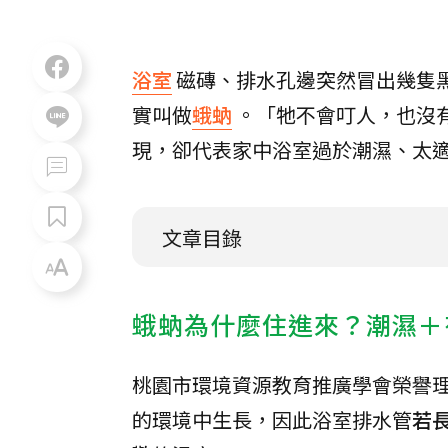
浴室
磁磚、排水孔邊突然冒出幾隻
實叫做
蛾蚋
。「牠不會叮人，也沒
現，卻代表家中浴室過於潮濕、太
文章目錄
蛾蚋為什麼住進來？潮濕＋
桃園市環境資源教育推廣學會榮譽
的環境中生長，因此浴室排水管
若