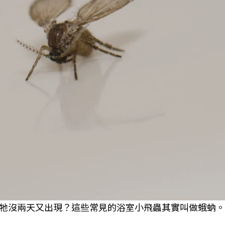
牠沒兩天又出現？這些常見的浴室小飛蟲其實叫做蛾蚋。