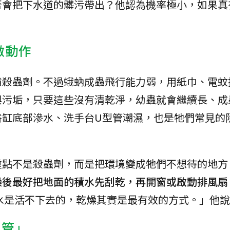
否會把下水道的髒污帶出？他認為機率極小，如果真
做動作
噴殺蟲劑。不過蛾蚋成蟲飛行能力弱，用紙巾、電蚊
與污垢，只要這些沒有清乾淨，幼蟲就會繼續長、成
浴缸底部滲水、洗手台U型管潮濕，也是牠們常見的
重點不是殺蟲劑，而是把環境變成牠們不想待的地方
澡後最好把地面的積水先刮乾，再開窗或啟動排風扇
水是活不下去的，乾燥其實是最有效的方式。」他說
水管」