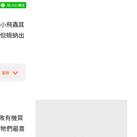
用LINE傳送
小飛蟲其
但蛾蚋出
敗有機質
是牠們最喜