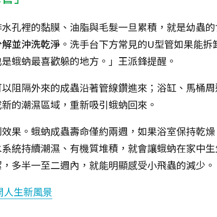
排水孔裡的黏膜、油脂與毛髮一旦累積，就是幼蟲的
分解並沖洗乾淨
。洗手台下方常見的U型管如果能拆
也是蛾蚋最喜歡躲的地方。」王派鋒提醒。
可以阻隔外來的成蟲沿著管線鑽進來；浴缸、馬桶周
成新的潮濕區域，重新吸引蛾蚋回來。
到效果。蛾蚋成蟲壽命僅約兩週，如果浴室保持乾燥
水系統持續潮濕、有機質堆積，就會讓蛾蚋在家中生
潔，多半一至二週內，就能明顯感受小飛蟲的減少。
開人生新風景