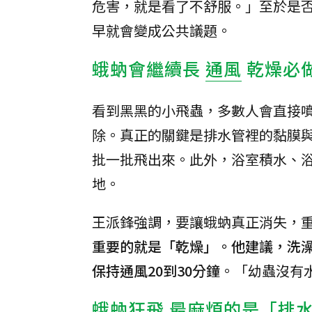
危害，就是看了不舒服。」至於是
早就會變成公共議題。
蛾蚋會繼續長
通風
乾燥必
看到黑黑的小飛蟲，多數人會直接
除。真正的關鍵是排水管裡的黏膜
批一批飛出來。此外，浴室積水、
地。
王派鋒強調，要讓蛾蚋真正消失，
重要的就是「乾燥」。他建議，洗
保持通風20到30分鐘
。「幼蟲沒有
蛾蚋狂飛 最麻煩的是「排