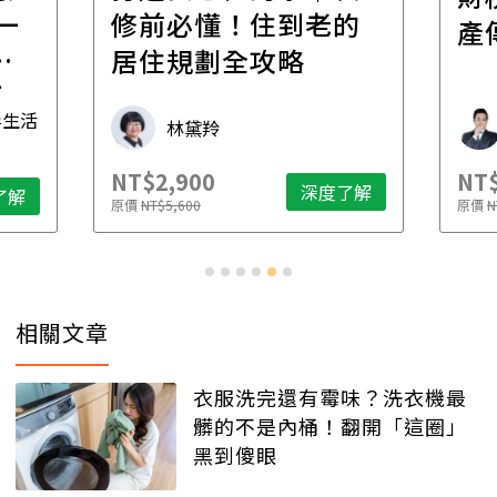
一
修前必懂！住到老的
產
一
居住規劃全攻略
先
毒生活
林黛羚
NT$2,900
NT$
深度了解
了解
原價
NT$5,600
原價
N
相關文章
衣服洗完還有霉味？洗衣機最
髒的不是內桶！翻開「這圈」
黑到傻眼