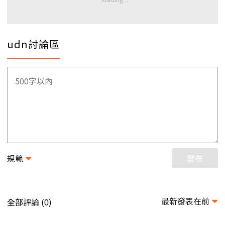
udn討論區
規範
發布
最新發表在前
全部評論 (
)
0