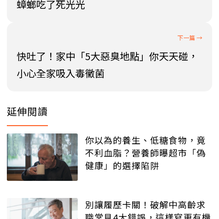
蟑螂吃了死光光
快吐了！家中「5大惡臭地點」你天天碰，
小心全家吸入毒黴菌
延伸閱讀
你以為的養生、低糖食物，竟
不利血脂？營養師曝超市「偽
健康」的選擇陷阱
別讓履歷卡關！破解中高齡求
職常見4大錯誤，這樣寫更有機