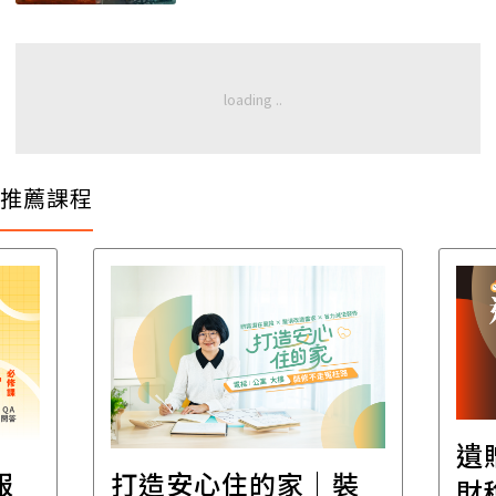
推薦課程
遺
報
打造安心住的家｜裝
財