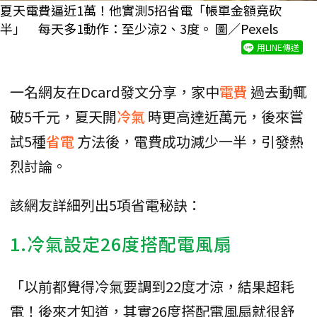
夏天電費逼近1萬！他實測5招省電「帳單金額竟砍
半」 每天多1動作：至少涼2、3度。 圖／Pexels
用LINE傳送
一名網友在Dcard發文分享，家中
電費
過去動輒
破5千元，夏天開
冷氣
時更高達近萬元，後來嘗
試5種
省電
方法後，電費成功減少一半，引發熱
烈討論。
該網友詳細列出5項省電秘訣：
1.冷氣設定26度搭配電風扇
「以前都覺得冷氣要調到22度才涼，結果超耗
電！後來才知道，其實26度搭配電風扇就很舒