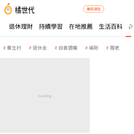
購買課程
退休理財
持續學習
在地推薦
生活百科
養生村
退休金
自書遺囑
補助
獨老