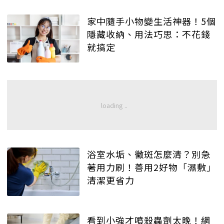
家中隨手小物變生活神器！5個
隱藏收納、用法巧思：不花錢
就搞定
浴室水垢、黴斑怎麼清？別急
著用力刷！善用2好物「濕敷」
清潔更省力
看到小強才噴殺蟲劑太晚！網