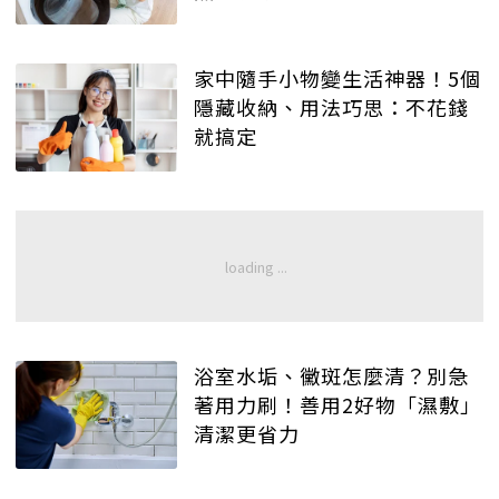
家中隨手小物變生活神器！5個
隱藏收納、用法巧思：不花錢
就搞定
浴室水垢、黴斑怎麼清？別急
著用力刷！善用2好物「濕敷」
清潔更省力