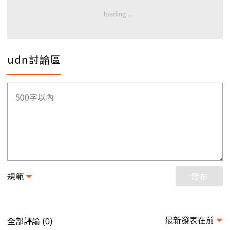
udn討論區
規範
發布
最新發表在前
全部評論 (
)
0