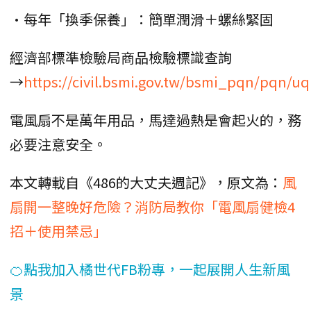
•每年「換季保養」：簡單潤滑＋螺絲緊固
經濟部標準檢驗局商品檢驗標識查詢
→
https://civil.bsmi.gov.tw/bsmi_pqn/pqn/uq
電風扇不是萬年用品，馬達過熱是會起火的，務
必要注意安全。
本文轉載自《486的大丈夫週記》，原文為：
風
扇開一整晚好危險？消防局教你「電風扇健檢4
招＋使用禁忌」
🍊點我加入橘世代FB粉專，一起展開人生新風
景