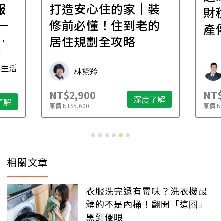
報
打造安心住的家｜裝
財
一
修前必懂！住到老的
產
一
居住規劃全攻略
先
毒生活
林黛羚
NT$2,900
NT$
深度了解
了解
原價
NT$5,600
原價
N
相關文章
衣服洗完還有霉味？洗衣機最
髒的不是內桶！翻開「這圈」
黑到傻眼