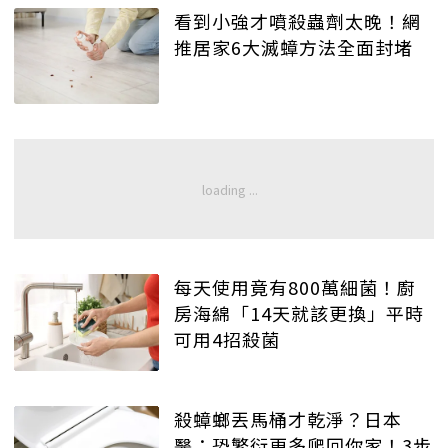
看到小強才噴殺蟲劑太晚！網
推居家6大滅蟑方法全面封堵
每天使用竟有800萬細菌！廚
房海綿「14天就該更換」平時
可用4招殺菌
殺蟑螂丟馬桶才乾淨？日本
醫：恐繁衍更多爬回你家！3步