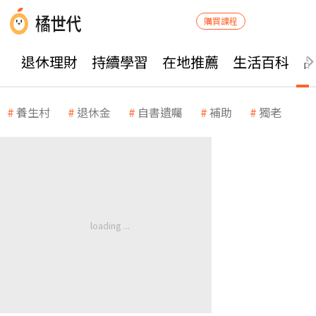
購買課程
退休理財
持續學習
在地推薦
生活百科
養生村
退休金
自書遺囑
補助
獨老