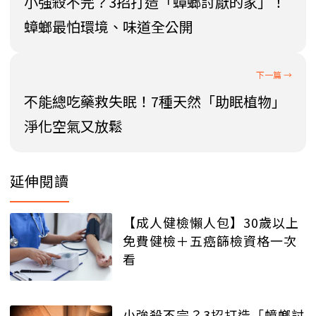
小強殺不完？3招打造「蟑螂討厭的家」！
蟑螂最怕環境、味道全公開
不能總吃藥救失眠！7種天然「助眠植物」
淨化空氣又放鬆
延伸閱讀
【成人健檢懶人包】30歲以上
免費健檢＋五癌篩檢資格一次
看
小強殺不完？3招打造「蟑螂討