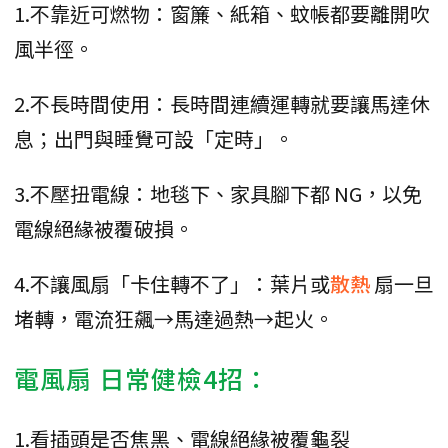
1.不靠近可燃物：窗簾、紙箱、蚊帳都要離開吹
風半徑。
2.不長時間使用：長時間連續運轉就要讓馬達休
息；出門與睡覺可設「定時」。
3.不壓扭電線：地毯下、家具腳下都 NG，以免
電線絕緣被覆破損。
4.不讓風扇「卡住轉不了」：葉片或
散熱
扇一旦
堵轉，電流狂飆→馬達過熱→起火。
電風扇 日常健檢4招：
1.看插頭是否焦黑、電線絕緣被覆龜裂