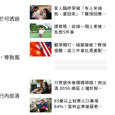
家人臨終突喊「有人來接
我、要回家」？醫授回應方
於可透過
式快學：避免抱憾終生
譚敦慈：迎接一個人老後，
先想5件事
戰爭開打，錢變廢紙？教授
提醒：這三件事比資產配置
更重要！
，導致風
只想退休後穩穩領錢！她出
清 0056 換這 3 檔好股：
股價高點照樣買
行內部清
65歲以上就業人口暴增
84%！雲林企業搶留老員
工：穩定性高、經驗豐富