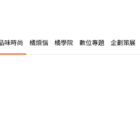
品味時尚
橘煩惱
橘學院
數位專題
企劃策展