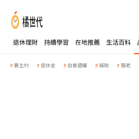
退休理財
持續學習
在地推薦
生活百科
養生村
退休金
自書遺囑
補助
獨老