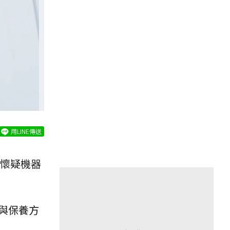
用LINE傳送
懷疑機器
。
與保養方