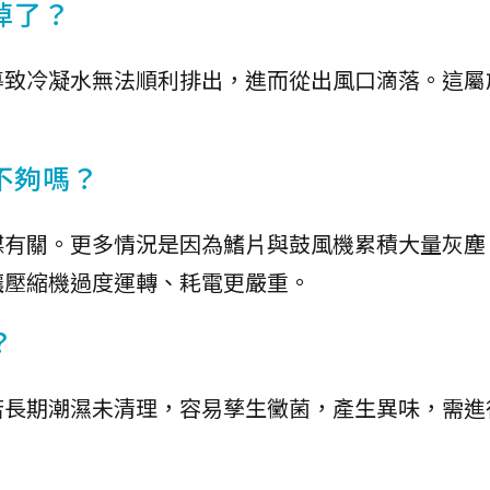
掉了？
導致冷凝水無法順利排出，進而從出風口滴落。這屬
不夠嗎？
媒有關。更多情況是因為鰭片與鼓風機累積大量灰塵
讓壓縮機過度運轉、耗電更嚴重。
？
若長期潮濕未清理，容易孳生黴菌，產生異味，需進