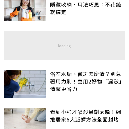
隱藏收納、用法巧思：不花錢
就搞定
浴室水垢、黴斑怎麼清？別急
著用力刷！善用2好物「濕敷」
清潔更省力
看到小強才噴殺蟲劑太晚！網
推居家6大滅蟑方法全面封堵