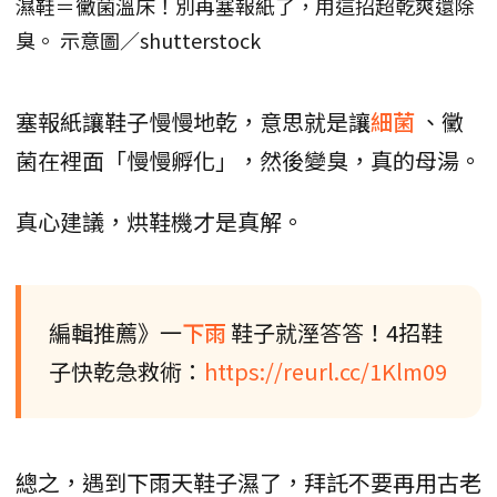
濕鞋＝黴菌溫床！別再塞報紙了，用這招超乾爽還除
臭。 示意圖／shutterstock
塞報紙讓鞋子慢慢地乾，意思就是讓
細菌
、黴
菌在裡面「慢慢孵化」，然後變臭，真的母湯。
真心建議，烘鞋機才是真解。
編輯推薦》一
下雨
鞋子就溼答答！4招鞋
子快乾急救術：
https://reurl.cc/1Klm09
總之，遇到下雨天鞋子濕了，拜託不要再用古老