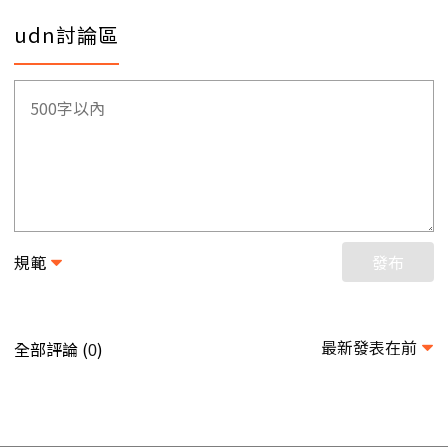
udn討論區
規範
發布
最新發表在前
全部評論 (
)
0