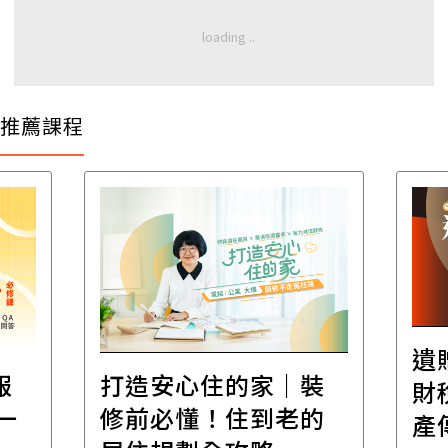
推薦課程
遺
報
打造安心住的家｜裝
財
一
修前必懂！住到老的
產