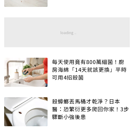
每天使用竟有800萬細菌！廚
房海綿「14天就該更換」平時
可用4招殺菌
殺蟑螂丟馬桶才乾淨？日本
醫：恐繁衍更多爬回你家！3步
驟斷小強後患