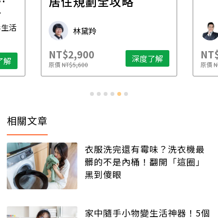
一
居住規劃全攻略
先
毒生活
林黛羚
NT$2,900
NT$
深度了解
了解
原價
NT$5,600
原價
N
相關文章
衣服洗完還有霉味？洗衣機最
髒的不是內桶！翻開「這圈」
黑到傻眼
家中隨手小物變生活神器！5個