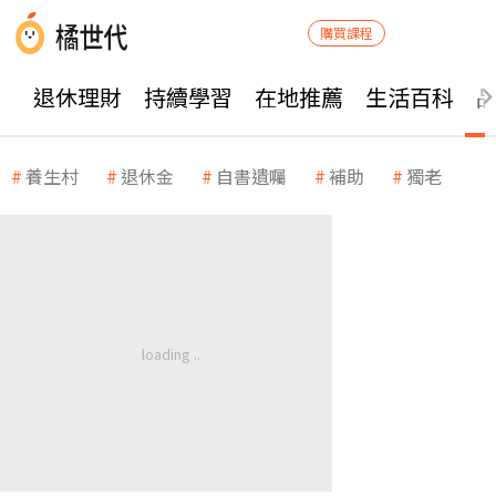
購買課程
退休理財
持續學習
在地推薦
生活百科
養生村
退休金
自書遺囑
補助
獨老