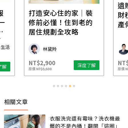
遺
報
打造安心住的家｜裝
財
一
修前必懂！住到老的
產
一
居住規劃全攻略
先
毒生活
林黛羚
NT$2,900
NT$
深度了解
了解
原價
NT$5,600
原價
N
相關文章
衣服洗完還有霉味？洗衣機最
髒的不是內桶！翻開「這圈」