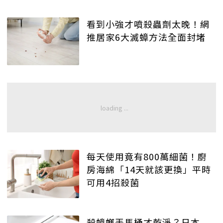
看到小強才噴殺蟲劑太晚！網
推居家6大滅蟑方法全面封堵
每天使用竟有800萬細菌！廚
房海綿「14天就該更換」平時
可用4招殺菌
殺蟑螂丟馬桶才乾淨？日本