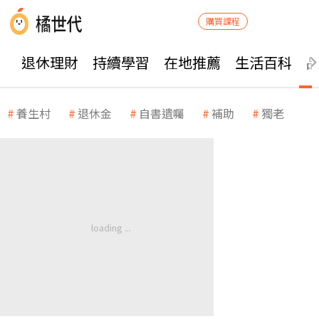
購買課程
退休理財
持續學習
在地推薦
生活百科
養生村
退休金
自書遺囑
補助
獨老