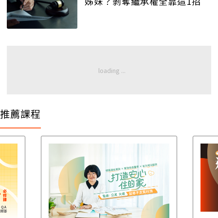
姊妹？剝奪繼承權全靠這1招
推薦課程