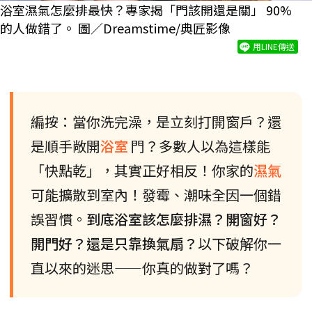
浴室濕氣怎麼排最快？專家揭「門該開還是關」 90%
的人做錯了。 圖／Dreamstime/典匠影像
用LINE傳送
編按：當你洗完澡，是立刻打開窗戶？還
是順手敞開
浴室
門？多數人以為這樣能
「快點乾」，其實正好相反！你家的
濕氣
可能擴散到室內！發霉、潮味全因一個錯
誤習慣。
到底浴室該怎麼排濕？開窗好？
開門好？還是只靠換氣扇？
以下破解你一
直以來的迷思——你真的做對了嗎？