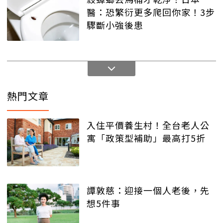
醫：恐繁衍更多爬回你家！3步
驟斷小強後患
熱門文章
入住平價養生村！全台老人公
寓「政策型補助」最高打5折
譚敦慈：迎接一個人老後，先
想5件事