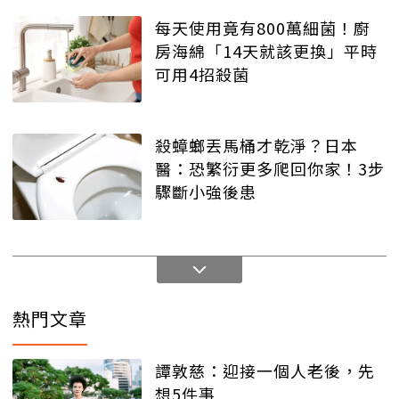
每天使用竟有800萬細菌！廚
房海綿「14天就該更換」平時
可用4招殺菌
殺蟑螂丟馬桶才乾淨？日本
醫：恐繁衍更多爬回你家！3步
驟斷小強後患
熱門文章
譚敦慈：迎接一個人老後，先
想5件事