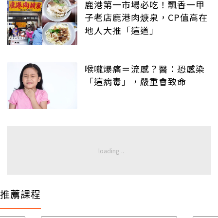
鹿港第一市場必吃！飄香一甲
子老店鹿港肉焿泉，CP值高在
地人大推「這道」
喉嚨爆痛＝流感？醫：恐感染
「這病毒」，嚴重會致命
推薦課程