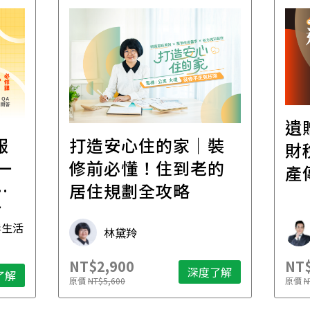
遺
報
打造安心住的家｜裝
財
一
修前必懂！住到老的
產
一
居住規劃全攻略
先
毒生活
林黛羚
NT$2,900
NT$
深度了解
了解
原價
NT$5,600
原價
N