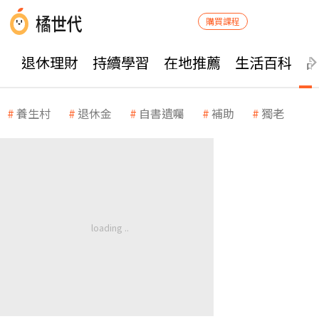
購買課程
退休理財
持續學習
在地推薦
生活百科
養生村
退休金
自書遺囑
補助
獨老