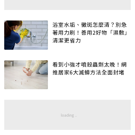
浴室水垢、黴斑怎麼清？別急
著用力刷！善用2好物「濕敷」
清潔更省力
看到小強才噴殺蟲劑太晚！網
推居家6大滅蟑方法全面封堵