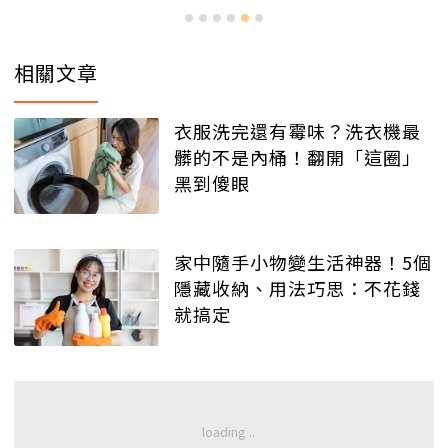
相關文章
衣服洗完還有霉味？洗衣機最
髒的不是內桶！翻開「這圈」
黑到傻眼
家中隨手小物變生活神器！5個
隱藏收納、用法巧思：不花錢
就搞定