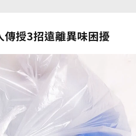
人傳授3招遠離異味困擾