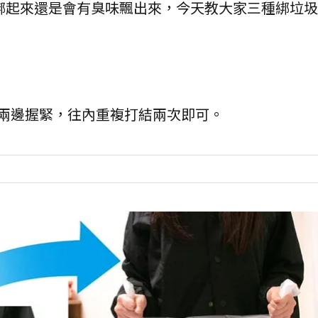
綁起來還是會有臭味飄出來，今天教大家三種綁垃圾
兩邊握緊，往內重複打結兩次即可。