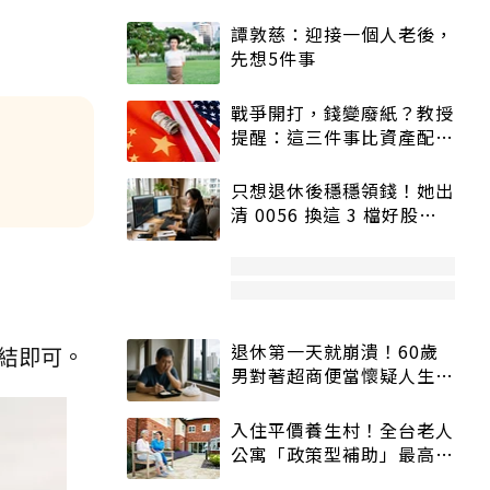
譚敦慈：迎接一個人老後，
先想5件事
戰爭開打，錢變廢紙？教授
提醒：這三件事比資產配置
更重要！
只想退休後穩穩領錢！她出
清 0056 換這 3 檔好股：
股價高點照樣買
退休第一天就崩潰！60歲
打結即可。
男對著超商便當懷疑人生
「一切好安靜」
入住平價養生村！全台老人
公寓「政策型補助」最高打
5折