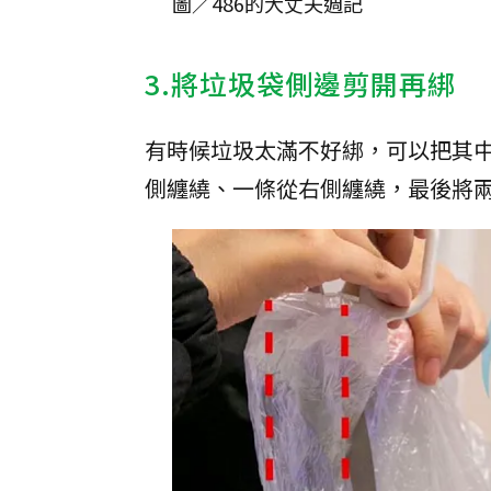
圖／486的大丈夫週記
3.將垃圾袋側邊剪開再綁
有時候垃圾太滿不好綁，可以把其
側纏繞、一條從右側纏繞，最後將