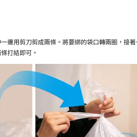
中一邊用剪刀剪成兩條。將要綁的袋口轉兩圈，接著
兩條打結即可。