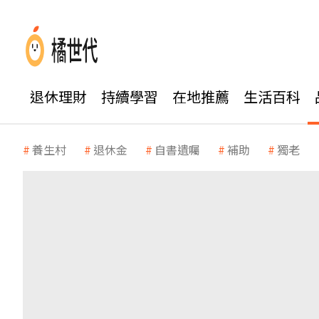
退休理財
持續學習
在地推薦
生活百科
養生村
退休金
自書遺囑
補助
獨老