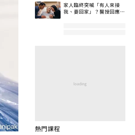
家人臨終突喊「有人來接
我、要回家」？醫授回應方
式快學：避免抱憾終生
熱門課程