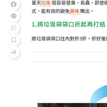
夏天
垃圾
很容易發臭、長蟲，即使
式，能有效的避免
異味
飄出。
1.將垃圾袋袋口折起再打結
將垃圾袋袋口往內對折3折，折好後