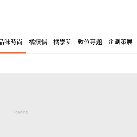
品味時尚
橘煩惱
橘學院
數位專題
企劃策展