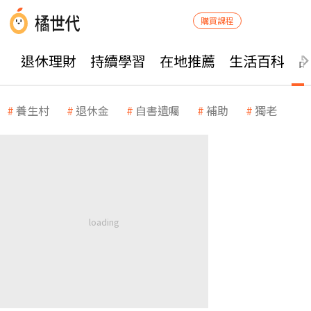
購買課程
退休理財
持續學習
在地推薦
生活百科
養生村
退休金
自書遺囑
補助
獨老