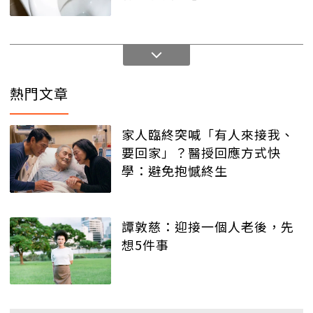
熱門文章
家人臨終突喊「有人來接我、
要回家」？醫授回應方式快
學：避免抱憾終生
譚敦慈：迎接一個人老後，先
想5件事