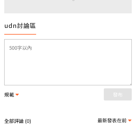
udn討論區
規範
發布
最新發表在前
全部評論 (
)
0