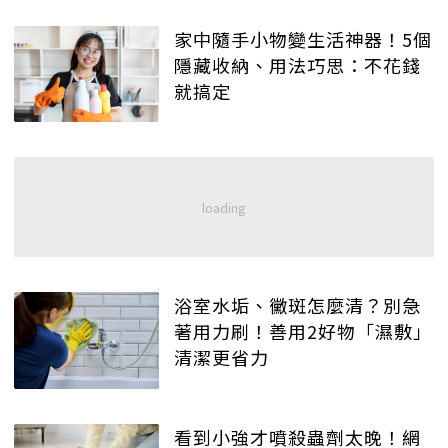
家中隨手小物變生活神器！5個
隱藏收納、用法巧思：不花錢
就搞定
浴室水垢、黴斑怎麼清？別急
著用力刷！善用2好物「濕敷」
清潔更省力
看到小強才噴殺蟲劑太晚！網