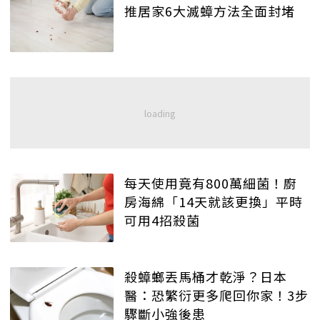
推居家6大滅蟑方法全面封堵
每天使用竟有800萬細菌！廚
房海綿「14天就該更換」平時
可用4招殺菌
殺蟑螂丟馬桶才乾淨？日本
醫：恐繁衍更多爬回你家！3步
驟斷小強後患