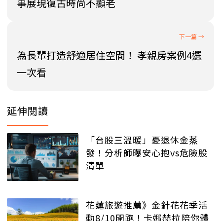
事展現復古時尚不顯老
為長輩打造舒適居住空間！ 孝親房案例4選
一次看
延伸閱讀
「台股三溫暖」憂退休金蒸
發！分析師曝安心抱vs危險股
清單
花蓮旅遊推薦》金針花花季活
動8/10開跑！卡娜赫拉陪你體