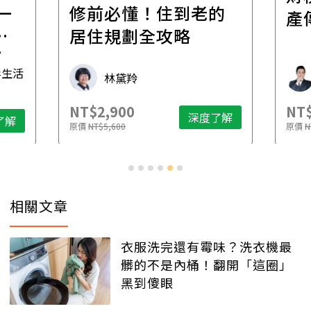
一
修前必懂！住到老的
產
一
居住規劃全攻略
先
毒生活
林黛羚
NT$2,900
NT$
深度了解
了解
原價
NT$5,600
原價
N
相關文章
衣服洗完還有霉味？洗衣機最
髒的不是內桶！翻開「這圈」
黑到傻眼