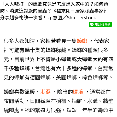
「人人喊打」的蟑螂究竟是怎麼進入家中的？如何預
防、消滅這討厭的害蟲？《福來朗－居家除蟲專家》
分享超多祕訣一次看！ 示意圖／Shutterstock
用LINE傳送
很多人都知道，
家裡若看見一隻
蟑螂
，代表家
裡可能有幾十隻的蟑螂躲藏
。蟑螂的種類很多
元，目前世界上
不管是小蟑螂或大蟑螂大約有四
千多種蟑螂，台灣也有六十多種的蟑螂
，台灣常
見的蟑螂有德國蟑螂、美國蟑螂、棕色蟑螂等。
蟑螂喜歡溫暖、
潮濕
、陰暗的
環境
，通常都在
夜間活動，日間藏匿在櫥櫃、抽屜、水溝、牆壁
縫隙處。牠的繁殖力很強，短短一年半的壽命中