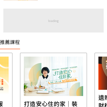
推薦課程
遺
報
打造安心住的家｜裝
財