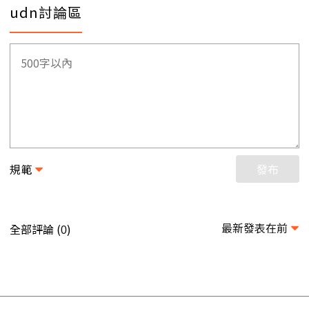
udn討論區
規範
發布
最新發表在前
全部評論 (
)
0