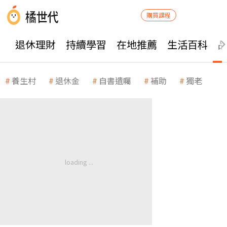
購買課程
退休理財
持續學習
在地推薦
生活百科
養生村
退休金
自書遺囑
補助
獨老