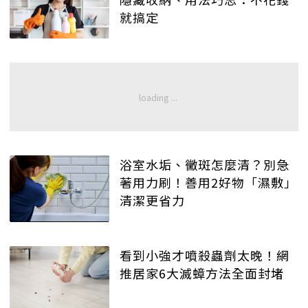
就搞定
浴室水垢、黴斑怎麼清？別急
著用力刷！善用2好物「濕敷」
清潔更省力
看到小強才噴殺蟲劑太晚！網
推居家6大滅蟑方法全面封堵