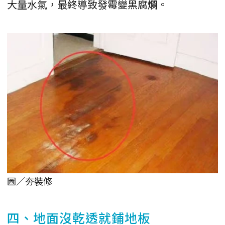
大量水氣，最終導致發霉變黑腐爛。
圖／夯裝修
四、地面沒乾透就鋪地板