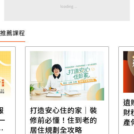
推薦課程
遺
報
打造安心住的家｜裝
財
一
修前必懂！住到老的
產
一
居住規劃全攻略