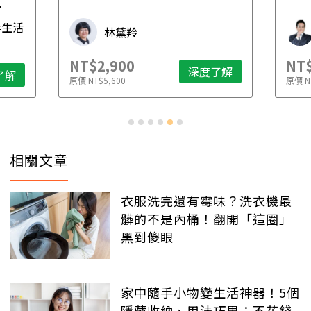
先
毒生活
林黛羚
NT$2,900
NT$
深度了解
了解
原價
NT$5,600
原價
N
相關文章
衣服洗完還有霉味？洗衣機最
髒的不是內桶！翻開「這圈」
黑到傻眼
家中隨手小物變生活神器！5個
隱藏收納、用法巧思：不花錢