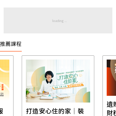
推薦課程
遺
報
打造安心住的家｜裝
財