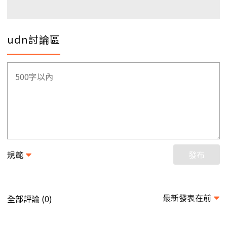
udn討論區
規範
發布
最新發表在前
全部評論 (
)
0