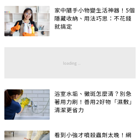
家中隨手小物變生活神器！5個
隱藏收納、用法巧思：不花錢
就搞定
浴室水垢、黴斑怎麼清？別急
著用力刷！善用2好物「濕敷」
清潔更省力
看到小強才噴殺蟲劑太晚！網