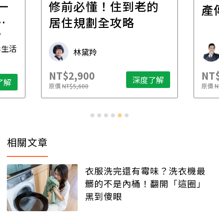
一
修前必懂！住到老的
產
一
居住規劃全攻略
先
毒生活
林黛羚
NT$2,900
NT$
深度了解
了解
原價
NT$5,600
原價
N
相關文章
衣服洗完還有霉味？洗衣機最
髒的不是內桶！翻開「這圈」
黑到傻眼