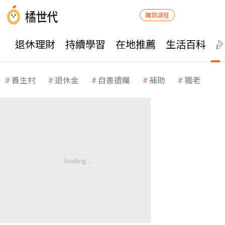
購買課程
退休理財
持續學習
在地推薦
生活百科
養生村
退休金
自書遺囑
補助
獨老