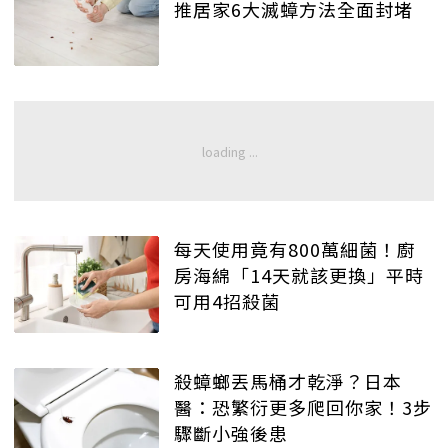
推居家6大滅蟑方法全面封堵
每天使用竟有800萬細菌！廚
房海綿「14天就該更換」平時
可用4招殺菌
殺蟑螂丟馬桶才乾淨？日本
醫：恐繁衍更多爬回你家！3步
驟斷小強後患