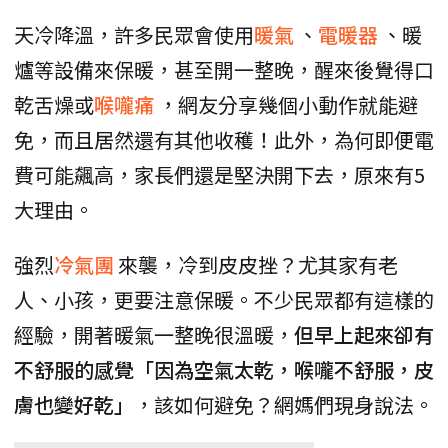
天冷降溫，許多民眾會使用
暖氣
、
電暖器
、暖
爐等設備來保暖，甚至開一整晚，醒來後覺得口
乾舌燥或
喉嚨痛
，網友分享幾個小動作就能避
免，而且居然還有其他收穫！此外，為何即便電
費可能飆高，家長們還是堅決開下去，原來有5
大理由。
強烈
冷氣團
來襲，冷到皮皮挫？尤其家有老
人、小孩，更要注意保暖。不少民眾都有這樣的
經驗，開著暖氣一整晚很溫暖，
但早上起來卻有
不舒服的感覺「因為空氣太乾，喉嚨不舒服，皮
膚也變好乾」
，該如何避免？網媽們現身說法。