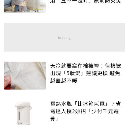
用「五不一沒有」原則防火災
天冷就要窩在棉被裡！但棉被
出現「5狀況」建議更換 避免
越蓋越不暖
電熱水瓶「比冰箱耗電」？省
電達人授2妙招「少付千元電
費」