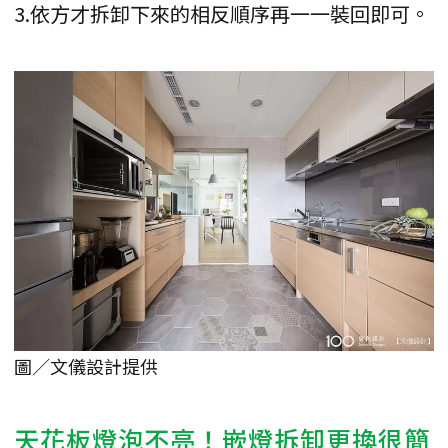
3.依方才拆卸下來的相反順序再一一裝回即可。
圖／文儀設計提供
天花板燈泡不亮！嵌燈拆卸更換很簡