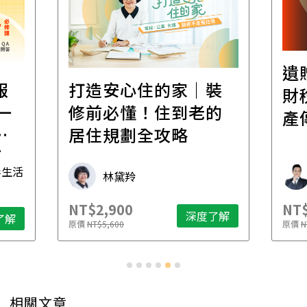
遺
報
打造安心住的家｜裝
財
一
修前必懂！住到老的
產
一
居住規劃全攻略
先
毒生活
林黛羚
NT$2,900
NT$
深度了解
了解
原價
NT$5,600
原價
N
相關文章