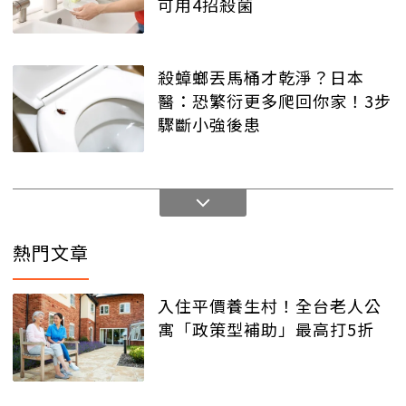
可用4招殺菌
殺蟑螂丟馬桶才乾淨？日本
醫：恐繁衍更多爬回你家！3步
驟斷小強後患
熱門文章
入住平價養生村！全台老人公
寓「政策型補助」最高打5折