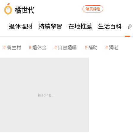
購買課程
退休理財
持續學習
在地推薦
生活百科
養生村
退休金
自書遺囑
補助
獨老