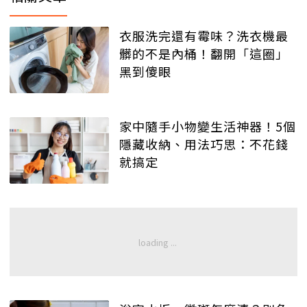
衣服洗完還有霉味？洗衣機最
髒的不是內桶！翻開「這圈」
黑到傻眼
家中隨手小物變生活神器！5個
隱藏收納、用法巧思：不花錢
就搞定