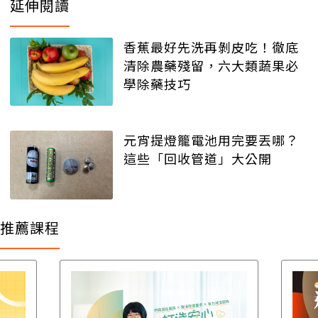
延伸閱讀
香蕉最好先洗再剝皮吃！徹底
清除農藥殘留，六大類蔬果必
學除藥技巧
元宵提燈籠電池用完要丟哪？
這些「回收管道」大公開
推薦課程