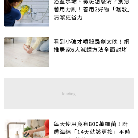
浴室水垢、黴斑怎麼清？別急
著用力刷！善用2好物「濕敷」
清潔更省力
看到小強才噴殺蟲劑太晚！網
推居家6大滅蟑方法全面封堵
每天使用竟有800萬細菌！廚
房海綿「14天就該更換」平時