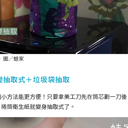
 圖／蛙家
變抽取式＋垃圾袋抽取
個小方法能更方便！只要拿美工刀先在筒芯劃一刀後
，捲筒衛生紙就變身抽取式了。