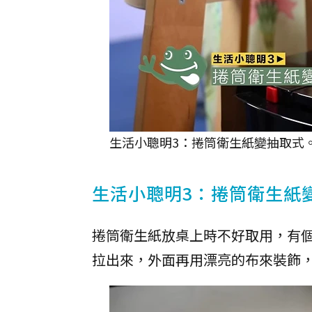
生活小聰明3：捲筒衛生紙變抽取式。
生活小聰明3：捲筒衛生紙
捲筒衛生紙放桌上時不好取用，有
拉出來，外面再用漂亮的布來裝飾