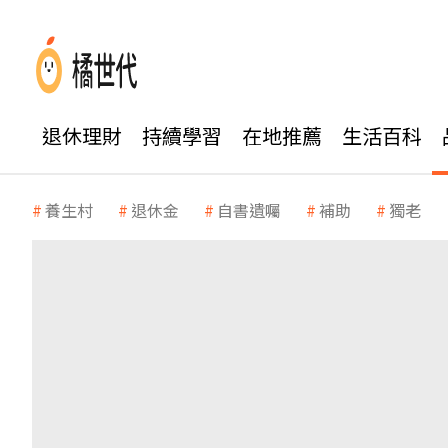
退休理財
持續學習
在地推薦
生活百科
養生村
退休金
自書遺囑
補助
獨老