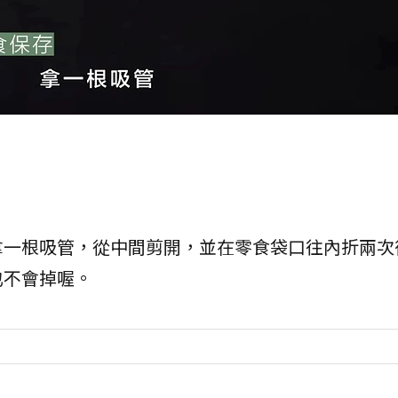
拿一根吸管，從中間剪開，並在零食袋口往內折兩次
也不會掉喔。