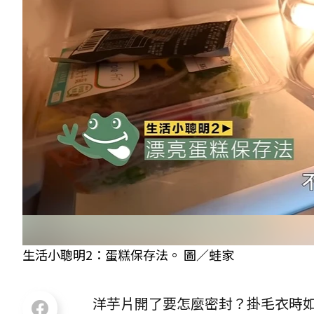
生活小聰明2：蛋糕保存法。 圖／蛙家
洋芋片開了要怎麼密封？掛毛衣時如何