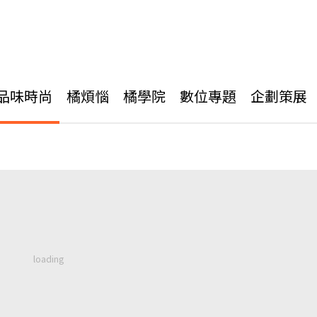
品味時尚
橘煩惱
橘學院
數位專題
企劃策展