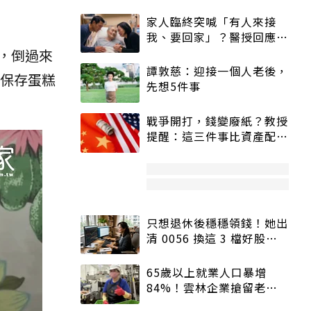
家人臨終突喊「有人來接
我、要回家」？醫授回應方
式快學：避免抱憾終生
，倒過來
譚敦慈：迎接一個人老後，
保存蛋糕
先想5件事
戰爭開打，錢變廢紙？教授
提醒：這三件事比資產配置
更重要！
只想退休後穩穩領錢！她出
清 0056 換這 3 檔好股：
股價高點照樣買
65歲以上就業人口暴增
84%！雲林企業搶留老員
工：穩定性高、經驗豐富