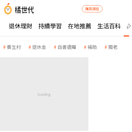
購買課程
退休理財
持續學習
在地推薦
生活百科
養生村
退休金
自書遺囑
補助
獨老