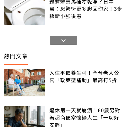
殺蟑螂丟馬桶才乾淨？日本
醫：恐繁衍更多爬回你家！3步
驟斷小強後患
熱門文章
入住平價養生村！全台老人公
寓「政策型補助」最高打5折
退休第一天就崩潰！60歲男對
著超商便當懷疑人生「一切好
安靜」