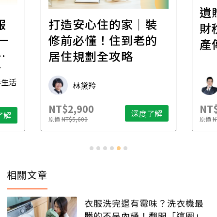
遺
報
打造安心住的家｜裝
財
一
修前必懂！住到老的
產
一
居住規劃全攻略
先
毒生活
林黛羚
NT$2,900
NT$
深度了解
了解
原價
NT$5,600
原價
N
相關文章
衣服洗完還有霉味？洗衣機最
髒的不是內桶！翻開「這圈」