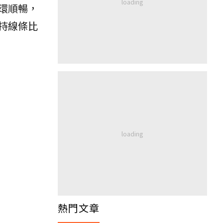
環順暢，
持線條比
熱門文章