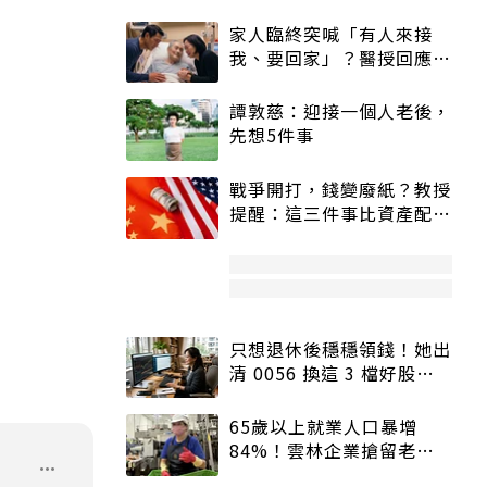
家人臨終突喊「有人來接
我、要回家」？醫授回應方
式快學：避免抱憾終生
譚敦慈：迎接一個人老後，
先想5件事
戰爭開打，錢變廢紙？教授
提醒：這三件事比資產配置
更重要！
只想退休後穩穩領錢！她出
清 0056 換這 3 檔好股：
股價高點照樣買
65歲以上就業人口暴增
84%！雲林企業搶留老員
工：穩定性高、經驗豐富