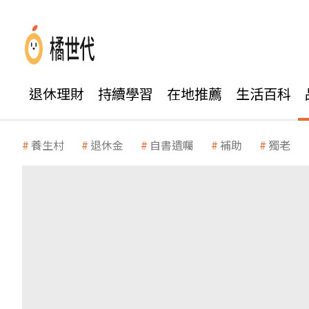
退休理財
持續學習
在地推薦
生活百科
養生村
退休金
自書遺囑
補助
獨老