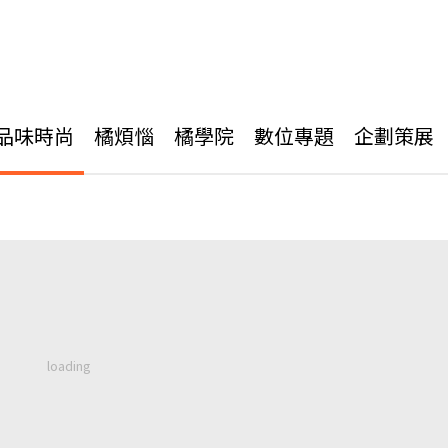
品味時尚
橘煩惱
橘學院
數位專題
企劃策展