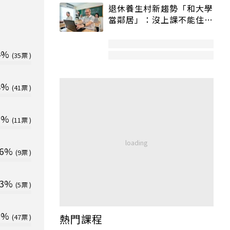
退休養生村新趨勢「和大學
當鄰居」：沒上課不能住、
宿舍變養老房
4%
35
8%
41
7%
11
6%
9
3%
5
2%
熱門課程
47