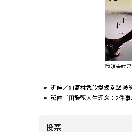
簡嫚書經常
延伸／仙氣林逸欣愛練拳擊 被
延伸／田馥甄人生理念：2件事
投票