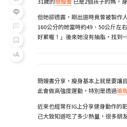
31歲的
簡嫚書
已是2個孩子的媽，
但她卻透露，剛出道時竟曾被製作
160公分的她當時約49、50公
好累喔！」後來她沒有抽脂，找到一
簡嫚書分享，瘦身基本上就是要讓
此會做高強度運動，特別是透過
瑜
近來也經常在IG上分享健身動作的
己大致知道吃了多少熱量，很多朋