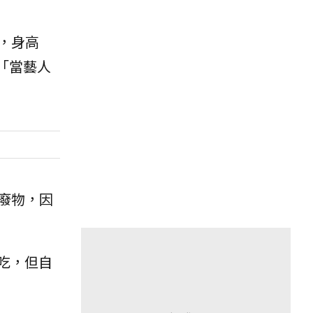
，身高
「當藝人
廢物，因
吃，但自