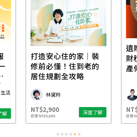
遺
報
打造安心住的家｜裝
財
一
修前必懂！住到老的
產
一
居住規劃全攻略
先
毒生活
林黛羚
NT$2,900
NT$
深度了解
了解
原價
NT$5,600
原價
N