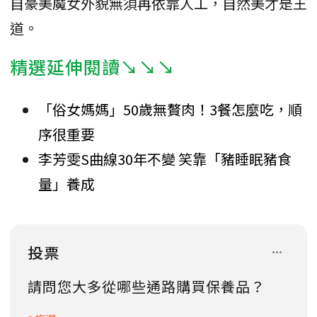
自豪美魔女外貌無須再依靠人工，自然美才是王
道。
精選延伸閱讀↘↘↘
「俗女媽媽」50歲無贅肉！3餐怎麼吃，順
序很重要
李芳雯S曲線30年不變 笑靠「豬睡眠豬食
量」養成
投票
請問您大多從哪些通路購買保養品？