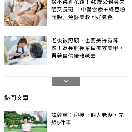
捨不得亂花錢！40歲公務員失
眠又長斑 「中醫食療＋綠豆粉
面膜」免醫美救回好氣色
老後被照顧，也要美得有尊
嚴！為長照長輩做美容美甲，
帶著自信優雅老去
熱門文章
譚敦慈：迎接一個人老後，先
想5件事