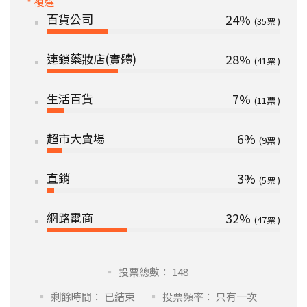
* 複選
百貨公司
24%
35
連鎖藥妝店(實體)
28%
41
生活百貨
7%
11
超市大賣場
6%
9
直銷
3%
5
網路電商
32%
47
投票總數： 148
剩餘時間： 已結束
投票頻率： 只有一次