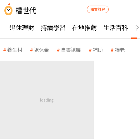
購買課程
退休理財
持續學習
在地推薦
生活百科
養生村
退休金
自書遺囑
補助
獨老