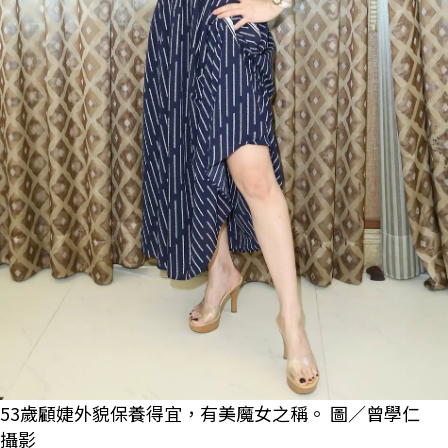
53歲顧婕外貌保養得宜，有美魔女之稱。 圖／曾學仁
攝影