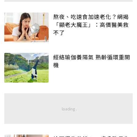
熬夜、吃速食加速老化？網揭
「顯老大魔王」：高價醫美救
不了
經絡瑜伽養陽氣 熟齡循環重開
機