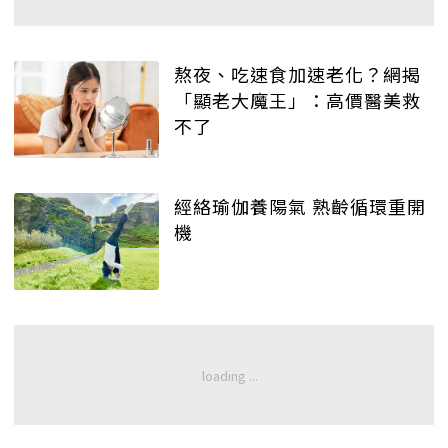
熬夜、吃速食加速老化？網揭
「顯老大魔王」：高價醫美救
不了
經絡瑜伽養陽氣 熟齡循環重開
機