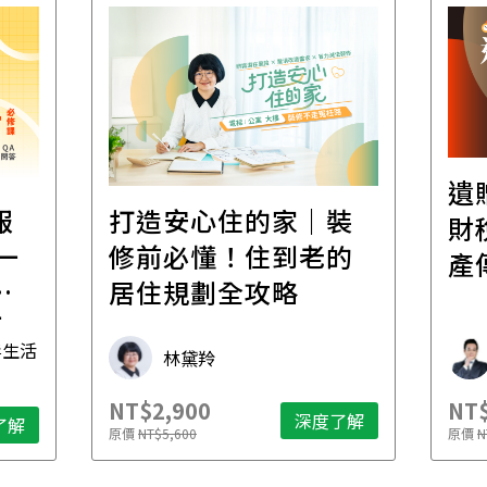
遺
報
打造安心住的家｜裝
財
一
修前必懂！住到老的
產
一
居住規劃全攻略
先
毒生活
林黛羚
NT$2,900
NT$
深度了解
了解
原價
NT$5,600
原價
N