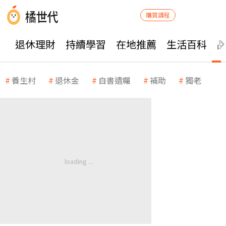
購買課程
退休理財
持續學習
在地推薦
生活百科
養生村
退休金
自書遺囑
補助
獨老