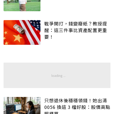
戰爭開打，錢變廢紙？教授提
醒：這三件事比資產配置更重
要！
只想退休後穩穩領錢！她出清
0056 換這 3 檔好股：股價高點
照樣買