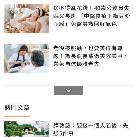
捨不得亂花錢！40歲公務員失
眠又長斑 「中醫食療＋綠豆粉
面膜」免醫美救回好氣色
老後被照顧，也要美得有尊
嚴！為長照長輩做美容美甲，
帶著自信優雅老去
熱門文章
譚敦慈：迎接一個人老後，先
想5件事