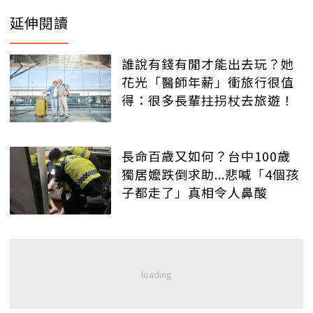
延伸閱讀
誰說有錢有閒才能出去玩？她
花光「醫師年薪」衝旅行很值
得：很多長輩拄拐杖去旅遊！
長命百歲又如何？台中100歲
獨居嬤跌倒求助...悲喊「4個孩
子都走了」真相令人鼻酸