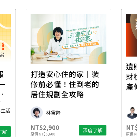
遺
報
打造安心住的家｜裝
財
一
修前必懂！住到老的
產
一
居住規劃全攻略
先
毒生活
林黛羚
NT$2,900
NT$
深度了解
了解
原價
NT$5,600
原價
N