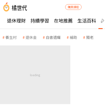
購買課程
退休理財
持續學習
在地推薦
生活百科
養生村
退休金
自書遺囑
補助
獨老