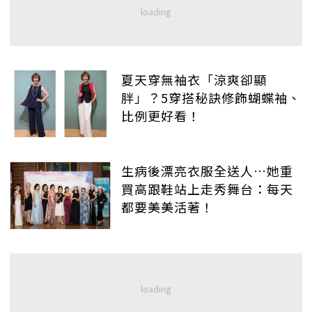
夏天穿無袖衣「涼爽卻顯
胖」？5穿搭秘訣修飾蝴蝶袖、
比例更好看！
生病後漂亮衣服全送人…她重
買高跟鞋站上走秀舞台：每天
都要美美活著！