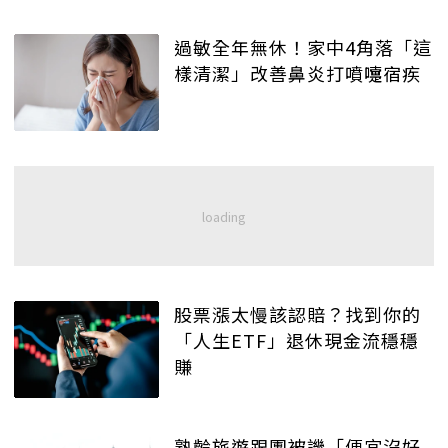
過敏全年無休！家中4角落「這
樣清潔」改善鼻炎打噴嚏宿疾
股票漲太慢該認賠？找到你的
「人生ETF」退休現金流穩穩
賺
熟齡旅遊跟團被譏「便宜沒好