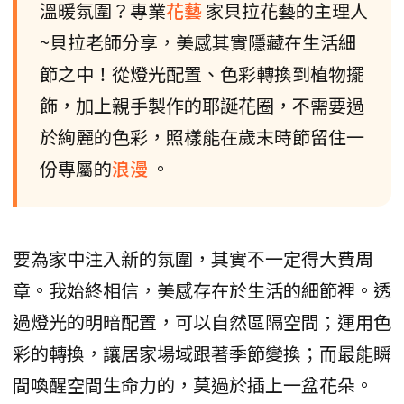
溫暖氛圍？專業
花藝
家貝拉花藝的主理人
~貝拉老師分享，美感其實隱藏在生活細
節之中！從燈光配置、色彩轉換到植物擺
飾，加上親手製作的耶誕花圈，不需要過
於絢麗的色彩，照樣能在歲末時節留住一
份專屬的
浪漫
。
要為家中注入新的氛圍，其實不一定得大費周
章。我始終相信，美感存在於生活的細節裡。透
過燈光的明暗配置，可以自然區隔空間；運用色
彩的轉換，讓居家場域跟著季節變換；而最能瞬
間喚醒空間生命力的，莫過於插上一盆花朵。