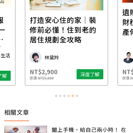
遺
報
打造安心住的家｜裝
財
一
修前必懂！住到老的
產
一
居住規劃全攻略
先
毒生活
林黛羚
NT$2,900
NT$
深度了解
了解
原價
NT$5,600
原價
N
相關文章
闔上手機、給自己兩小時！ 在