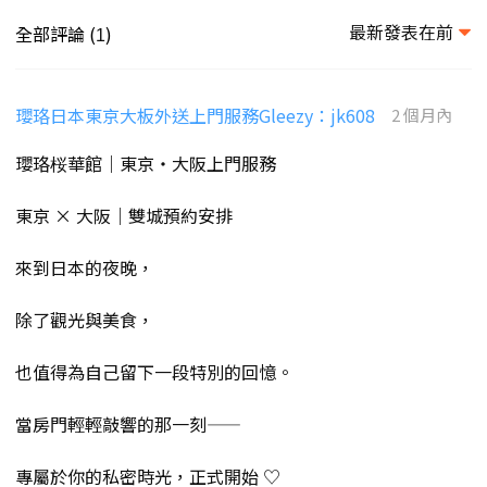
最新發表在前
全部評論 (
)
1
瓔珞日本東京大板外送上門服務Gleezy：jk608
2 個月內
瓔珞桜華館｜東京・大阪上門服務
東京 × 大阪｜雙城預約安排
來到日本的夜晚，
除了觀光與美食，
也值得為自己留下一段特別的回憶。
當房門輕輕敲響的那一刻——
專屬於你的私密時光，正式開始 ♡