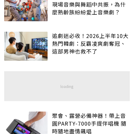
現場音樂與舞蹈中共振，為什
麼熟齡族紛紛愛上音樂劇？
追劇迷必收！2026上半年10大
熱門韓劇：反霸凌爽劇奪冠、
這部男神也救不了
聚會、露營必備神器！帶上音
圓PARTY-7000手提伴唱機 隨
時隨地盡情飆唱