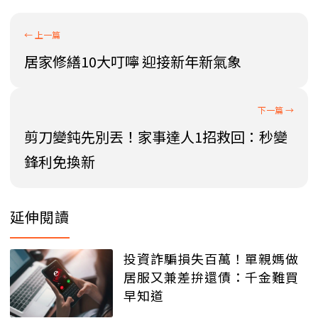
居家修繕10大叮嚀 迎接新年新氣象
剪刀變鈍先別丟！家事達人1招救回：秒變
鋒利免換新
延伸閱讀
投資詐騙損失百萬！單親媽做
居服又兼差拚還債：千金難買
早知道