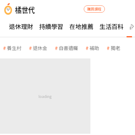
購買課程
退休理財
持續學習
在地推薦
生活百科
養生村
退休金
自書遺囑
補助
獨老