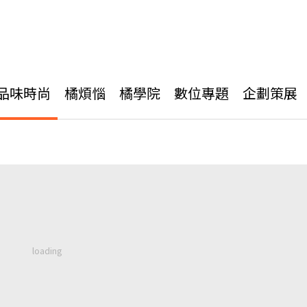
品味時尚
橘煩惱
橘學院
數位專題
企劃策展