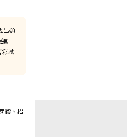
找出類
慢進
精彩試
閱讀、招