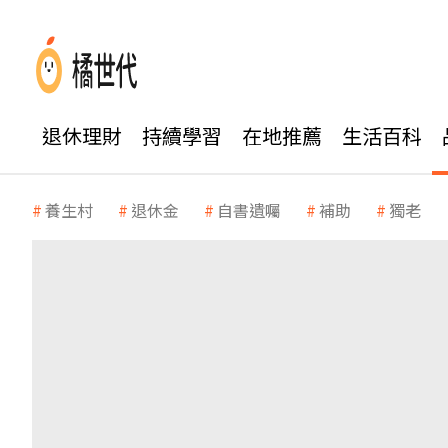
退休理財
持續學習
在地推薦
生活百科
養生村
退休金
自書遺囑
補助
獨老