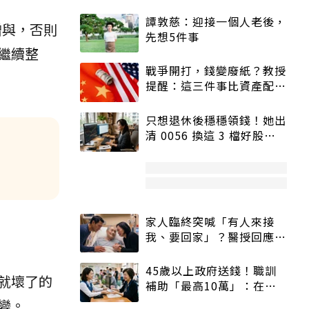
譚敦慈：迎接一個人老後，
贈與，否則
先想5件事
繼續整
戰爭開打，錢變廢紙？教授
提醒：這三件事比資產配置
更重要！
只想退休後穩穩領錢！她出
清 0056 換這 3 檔好股：
股價高點照樣買
家人臨終突喊「有人來接
我、要回家」？醫授回應方
式快學：避免抱憾終生
45歲以上政府送錢！職訓
就壞了的
補助「最高10萬」：在
職、待業都能申請
變。