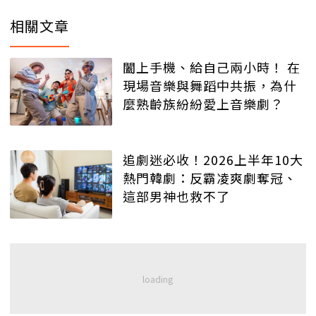
相關文章
闔上手機、給自己兩小時！ 在
現場音樂與舞蹈中共振，為什
麼熟齡族紛紛愛上音樂劇？
追劇迷必收！2026上半年10大
熱門韓劇：反霸凌爽劇奪冠、
這部男神也救不了