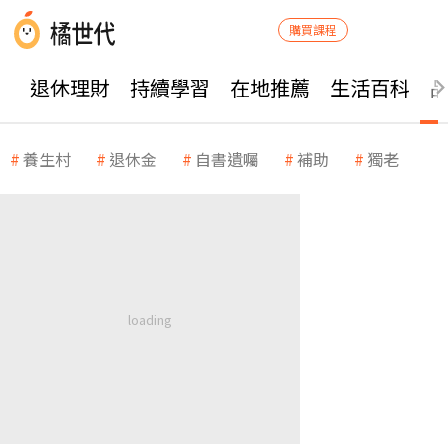
購買課程
退休理財
持續學習
在地推薦
生活百科
養生村
退休金
自書遺囑
補助
獨老