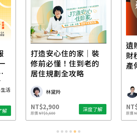
遺
報
打造安心住的家｜裝
財
一
修前必懂！住到老的
產
一
居住規劃全攻略
先
毒生活
林黛羚
NT$2,900
NT$
深度了解
了解
原價
NT$5,600
原價
N