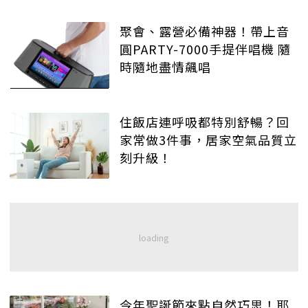
聚會、露營必備神器！帶上音
圓PARTY-7000手提伴唱機 隨
時隨地盡情飆唱
住飯店連呼吸都特別舒暢？回
家常做3件事，居家空氣品質立
刻升級！
今年聖誕節來點自然巧思！耶