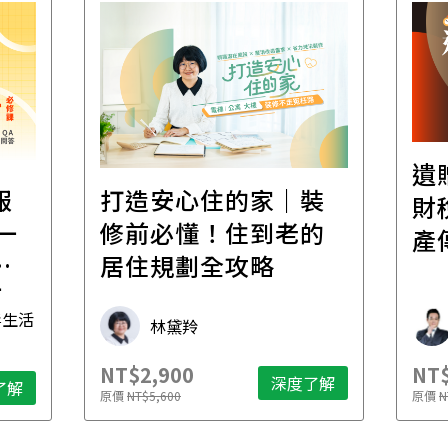
遺
報
打造安心住的家｜裝
財
一
修前必懂！住到老的
產
一
居住規劃全攻略
先
毒生活
林黛羚
NT$2,900
NT$
深度了解
了解
原價
NT$5,600
原價
N