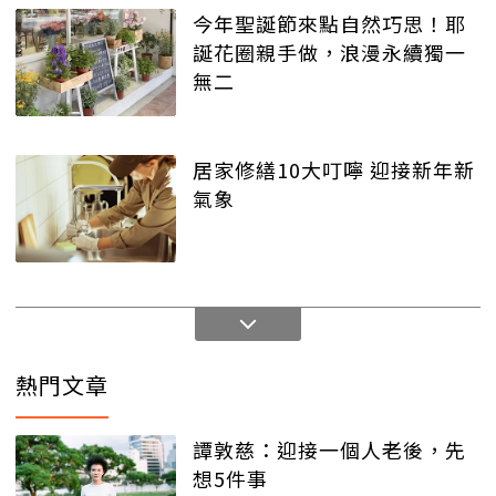
今年聖誕節來點自然巧思！耶
誕花圈親手做，浪漫永續獨一
無二
居家修繕10大叮嚀 迎接新年新
氣象
熱門文章
譚敦慈：迎接一個人老後，先
想5件事