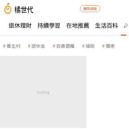
購買課程
退休理財
持續學習
在地推薦
生活百科
養生村
退休金
自書遺囑
補助
獨老