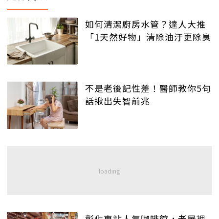
如何清潔廚房水管？達人大推
「1天然好物」清除油汙更除臭
不是老後記性差！醫師教你5句
話揪出失智前兆
彰化車站人氣咖啡館，老屋裡