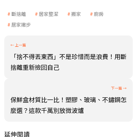
斷捨離
居家整潔
搬家
廚房
居家撇步
「捨不得丟東西」不是珍惜而是浪費！用斷
捨離重新撿回自己
保鮮盒材質比一比！塑膠、玻璃、不鏽鋼怎
麼選？這款千萬別放微波爐
延伸閱讀