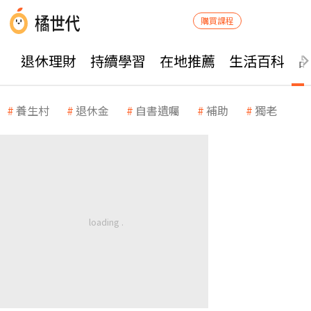
購買課程
退休理財
持續學習
在地推薦
生活百科
養生村
退休金
自書遺囑
補助
獨老