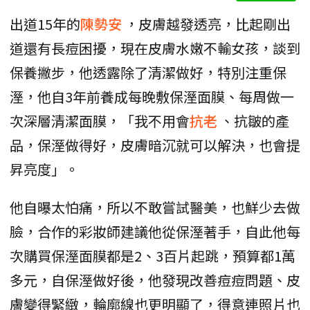
出道15年的
陳勢安
，皮膚越發透亮，比起剛出
道還有長痘困擾，現在皮膚水嫩不輸女孩，談到
保養撇步，他透露除了清潔做好，特別注重保
溼，他自3年前養成每晚敷保溼面膜、每周做一
次深層清潔面膜，「我不用會
抗老
、抗皺的產
品，保溼做得好，皮膚暗沉就可以解決，也會提
昇亮度」。
他自曝太怕痛，所以不敢嘗試醫美，也鮮少去做
臉，合作的彩妝師建議他從保溼著手，自此他每
次購買保溼面膜都是2、3百片起跳，預算都1萬
多元，自保溼做好後，他發現改善痘痘問題、皮
膚變得緊緻，輪廓線也更明顯了，得意連照片也