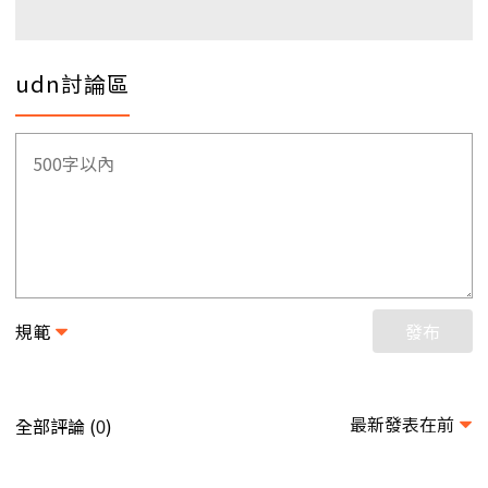
udn討論區
規範
發布
最新發表在前
全部評論 (
)
0