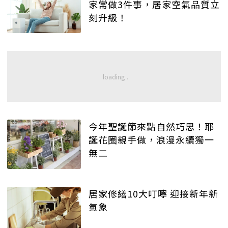
家常做3件事，居家空氣品質立
刻升級！
今年聖誕節來點自然巧思！耶
誕花圈親手做，浪漫永續獨一
無二
居家修繕10大叮嚀 迎接新年新
氣象