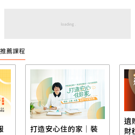
推薦課程
遺
報
打造安心住的家｜裝
財