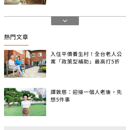
熱門文章
入住平價養生村！全台老人公
寓「政策型補助」最高打5折
譚敦慈：迎接一個人老後，先
想5件事