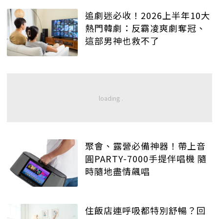
追劇迷必收！2026上半年10大
熱門韓劇：反霸凌爽劇奪冠、
這部男神也救不了
聚會、露營必備神器！帶上音
圓PARTY-7000手提伴唱機 隨
時隨地盡情飆唱
住飯店連呼吸都特別舒暢？回