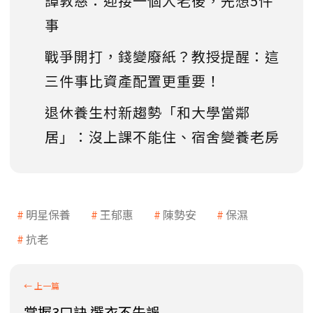
譚敦慈：迎接一個人老後，先想5件
事
戰爭開打，錢變廢紙？教授提醒：這
三件事比資產配置更重要！
退休養生村新趨勢「和大學當鄰
居」：沒上課不能住、宿舍變養老房
明星保養
王郁惠
陳勢安
保濕
抗老
掌握3口訣 選衣不失誤