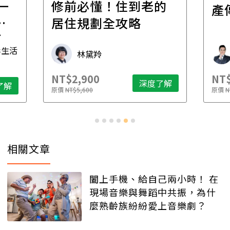
一
修前必懂！住到老的
產
一
居住規劃全攻略
先
毒生活
林黛羚
NT$2,900
NT$
深度了解
了解
原價
NT$5,600
原價
N
相關文章
闔上手機、給自己兩小時！ 在
現場音樂與舞蹈中共振，為什
麼熟齡族紛紛愛上音樂劇？