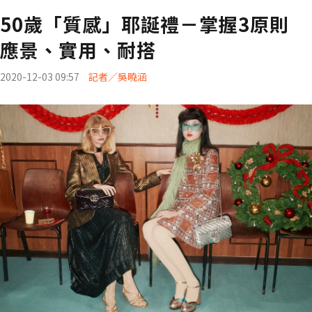
50歲「質感」耶誕禮－掌握3原則
應景、實用、耐搭
2020-12-03 09:57
記者／吳曉涵