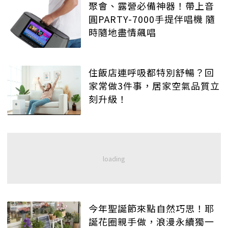
聚會、露營必備神器！帶上音
圓PARTY-7000手提伴唱機 隨
時隨地盡情飆唱
住飯店連呼吸都特別舒暢？回
家常做3件事，居家空氣品質立
刻升級！
今年聖誕節來點自然巧思！耶
誕花圈親手做，浪漫永續獨一