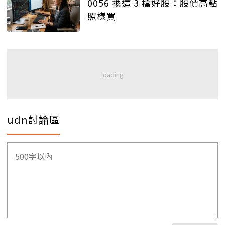
0056 換這 3 檔好股：股價高點
照樣買
udn討論區