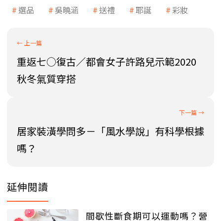
選品
吳曉涵
送禮
耶誕
彩妝
重返七○復古／都會女子許路兒示範2020
秋冬氣質穿搭
居家裝潢學問多－「風水學說」有科學根據
嗎？
延伸閱讀
間歇性斷食期可以運動嗎？營