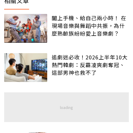
相關文章
闔上手機、給自己兩小時！ 在
現場音樂與舞蹈中共振，為什
麼熟齡族紛紛愛上音樂劇？
追劇迷必收！2026上半年10大
熱門韓劇：反霸凌爽劇奪冠、
這部男神也救不了