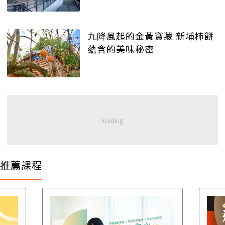
九降風起的金黃寶藏 新埔柿餅
蘊含的美味秘密
推薦課程