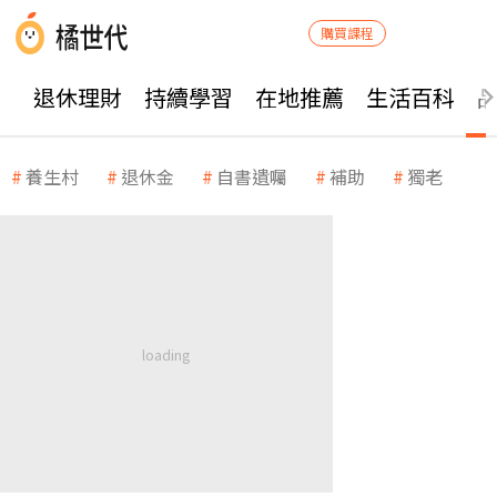
購買課程
退休理財
持續學習
在地推薦
生活百科
養生村
退休金
自書遺囑
補助
獨老