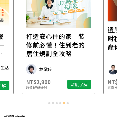
遺
報
打造安心住的家｜裝
財
一
修前必懂！住到老的
產
一
居住規劃全攻略
先
毒生活
林黛羚
NT$2,900
NT$
深度了解
了解
原價
NT$5,600
原價
N