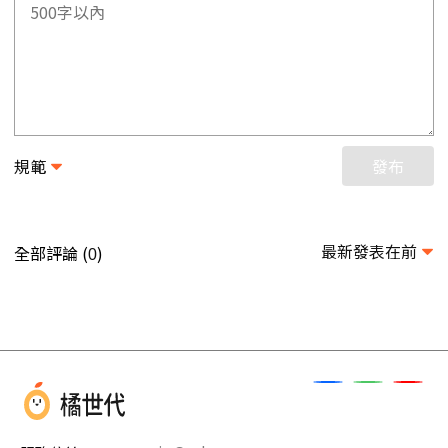
規範
發布
最新發表在前
全部評論 (
)
0