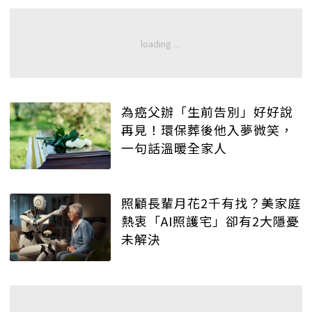
為癌父辦「生前告別」好好說
再見！環保葬後他入夢微笑，
一句話溫暖全家人
照顧長輩月花2千有找？美家庭
熱衷「AI照護宅」卻有2大隱憂
未解決