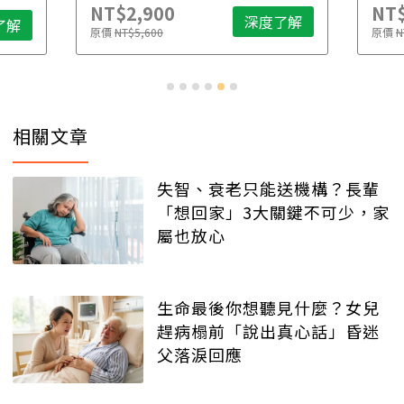
NT$2,900
NT$
深度了解
了解
原價
NT$5,600
原價
N
相關文章
失智、衰老只能送機構？長輩
「想回家」3大關鍵不可少，家
屬也放心
生命最後你想聽見什麼？女兒
趕病榻前「說出真心話」昏迷
父落淚回應