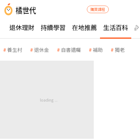
購買課程
退休理財
持續學習
在地推薦
生活百科
養生村
退休金
自書遺囑
補助
獨老