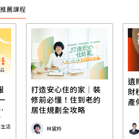
推薦課程
遺
報
打造安心住的家｜裝
財
一
修前必懂！住到老的
產
一
居住規劃全攻略
先
毒生活
林黛羚