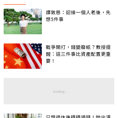
譚敦慈：迎接一個人老後，先
想5件事
戰爭開打，錢變廢紙？教授提
醒：這三件事比資產配置更重
要！
只想退休後穩穩領錢！她出清