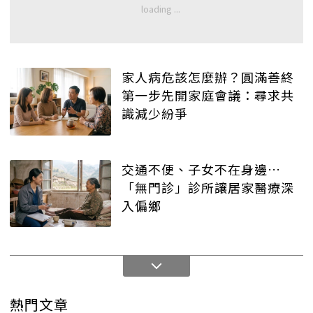
家人病危該怎麼辦？圓滿善終
第一步先開家庭會議：尋求共
識減少紛爭
交通不便、子女不在身邊…
「無門診」診所讓居家醫療深
入偏鄉
熱門文章