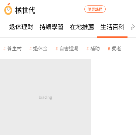
購買課程
退休理財
持續學習
在地推薦
生活百科
養生村
退休金
自書遺囑
補助
獨老