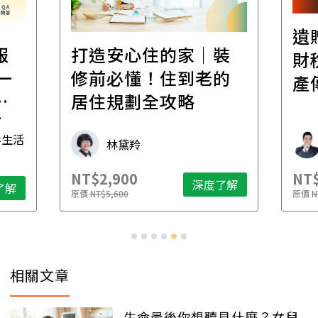
遺贈稅規劃直播課│
裝
百
財稅專家親授，讓資
的
經
產傳承更有效率
年
財稅專家 朱家棟
NT$2,500
NT$
了解
深度了解
原價
NT$4,888
原價
N
相關文章
生命最後你想聽見什麼？女兒