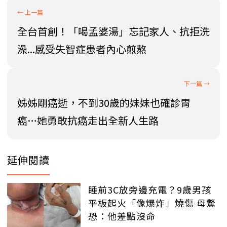
全台首創！「喝孟婆湯」忘記家人、抗拒洗
澡...感受失智症患者內心煎熬
姊姊剛癌逝，不到30歲的妹妹也確診胃
癌…她勇敢抗癌走出全新人生路
延伸閱讀
睡前3C放旁邊充電？9歲男孩
平板起火「像爆炸」燒傷 母驚
恐：他差點沒命