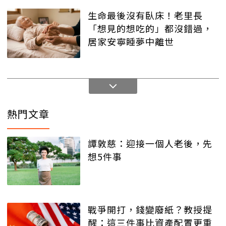
生命最後沒有臥床！老里長
「想見的想吃的」都沒錯過，
居家安寧睡夢中離世
熱門文章
譚敦慈：迎接一個人老後，先
想5件事
戰爭開打，錢變廢紙？教授提
醒：這三件事比資產配置更重