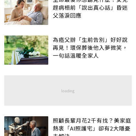
趕病榻前「說出真心話」昏迷
父落淚回應
為癌父辦「生前告別」好好說
再見！環保葬後他入夢微笑，
一句話溫暖全家人
照顧長輩月花2千有找？美家庭
熱衷「AI照護宅」卻有2大隱憂