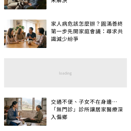
未解決
家人病危該怎麼辦？圓滿善終
第一步先開家庭會議：尋求共
識減少紛爭
交通不便、子女不在身邊…
「無門診」診所讓居家醫療深
入偏鄉