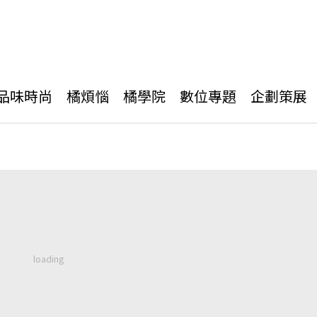
品味時尚
橘煩惱
橘學院
數位專題
企劃策展