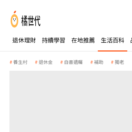
退休理財
持續學習
在地推薦
生活百科
養生村
退休金
自書遺囑
補助
獨老