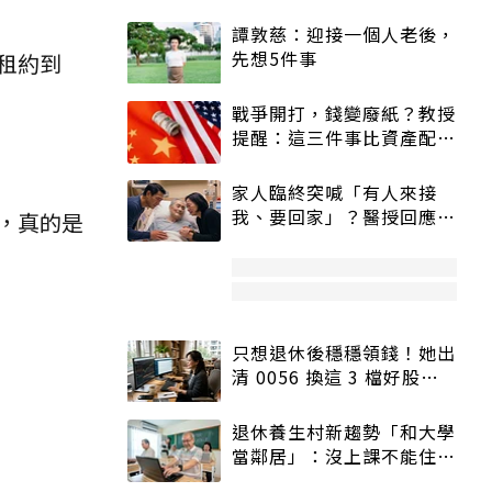
譚敦慈：迎接一個人老後，
先想5件事
租約到
戰爭開打，錢變廢紙？教授
提醒：這三件事比資產配置
更重要！
家人臨終突喊「有人來接
我、要回家」？醫授回應方
，真的是
式快學：避免抱憾終生
只想退休後穩穩領錢！她出
清 0056 換這 3 檔好股：
股價高點照樣買
退休養生村新趨勢「和大學
當鄰居」：沒上課不能住、
宿舍變養老房