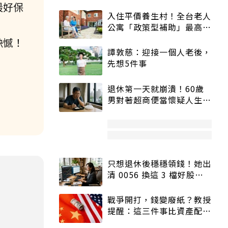
最好保
入住平價養生村！全台老人
公寓「政策型補助」最高打
5折
缺憾！
譚敦慈：迎接一個人老後，
先想5件事
退休第一天就崩潰！60歲
男對著超商便當懷疑人生
「一切好安靜」
只想退休後穩穩領錢！她出
清 0056 換這 3 檔好股：
股價高點照樣買
戰爭開打，錢變廢紙？教授
提醒：這三件事比資產配置
更重要！