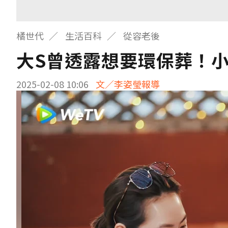
橘世代
生活百科
從容老後
大S曾透露想要環保葬！
2025-02-08 10:06
文／李姿瑩報導