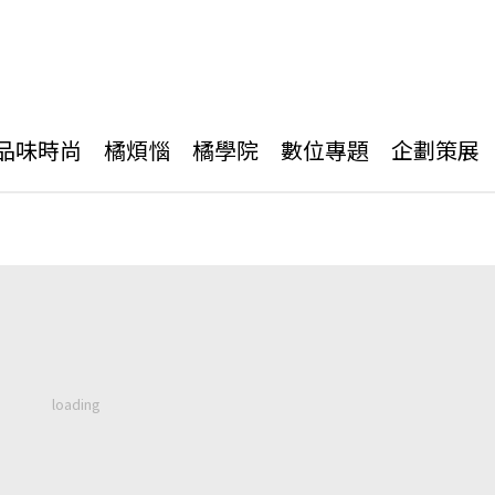
品味時尚
橘煩惱
橘學院
數位專題
企劃策展