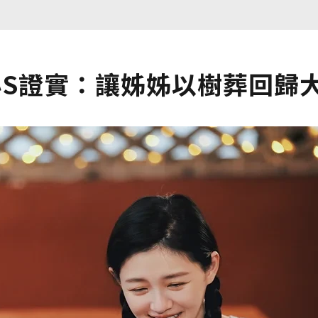
小S證實：讓姊姊以樹葬回歸