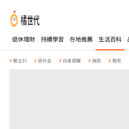
退休理財
持續學習
在地推薦
生活百科
養生村
退休金
自書遺囑
補助
獨老