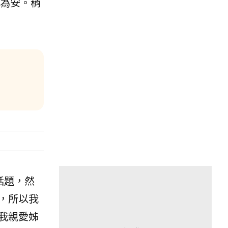
土為安。稍
：
話題，然
，所以我
我親愛姊