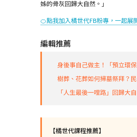
姊的骨灰回歸大自然。」
🍊點我加入橘世代FB粉專，一起展
編輯推薦
身後事自己做主！「預立環保葬
樹葬、花葬如何掃墓祭拜？民
「人生最後一哩路」回歸大自
【橘世代課程推薦】