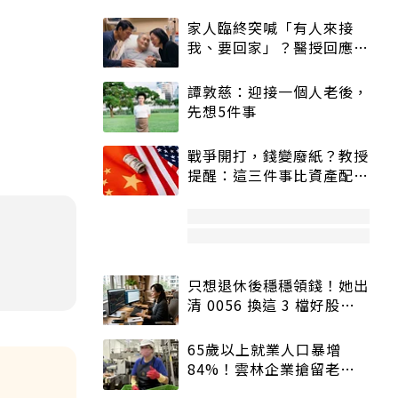
家人臨終突喊「有人來接
我、要回家」？醫授回應方
式快學：避免抱憾終生
譚敦慈：迎接一個人老後，
先想5件事
戰爭開打，錢變廢紙？教授
提醒：這三件事比資產配置
更重要！
只想退休後穩穩領錢！她出
清 0056 換這 3 檔好股：
股價高點照樣買
65歲以上就業人口暴增
84%！雲林企業搶留老員
工：穩定性高、經驗豐富