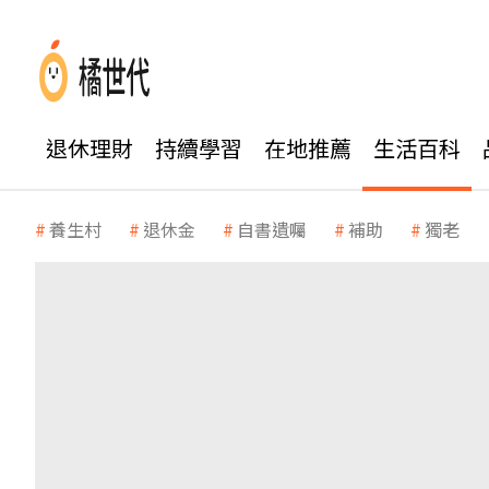
退休理財
持續學習
在地推薦
生活百科
養生村
退休金
自書遺囑
補助
獨老