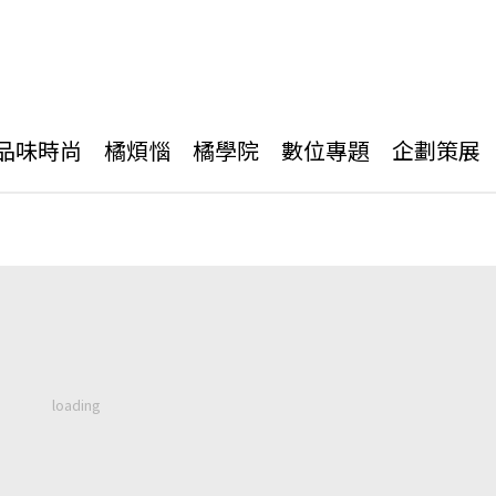
品味時尚
橘煩惱
橘學院
數位專題
企劃策展