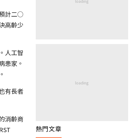
預計二○
決高齡少
。人工智
病患家。
。
也有長者
的消齡商
熱門文章
ST