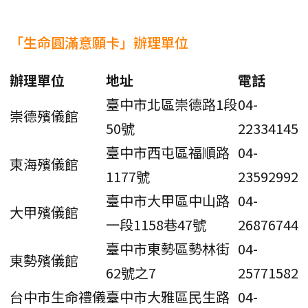
「生命圓滿意願卡」辦理單位
辦理單位
地址
電話
臺中市北區崇德路1段
04-
崇德殯儀館
50號
22334145
臺中市西屯區福順路
04-
東海殯儀館
1177號
23592992
臺中市大甲區中山路
04-
大甲殯儀館
一段1158巷47號
26876744
臺中市東勢區勢林街
04-
東勢殯儀館
62號之7
25771582
台中市生命禮儀
臺中市大雅區民生路
04-