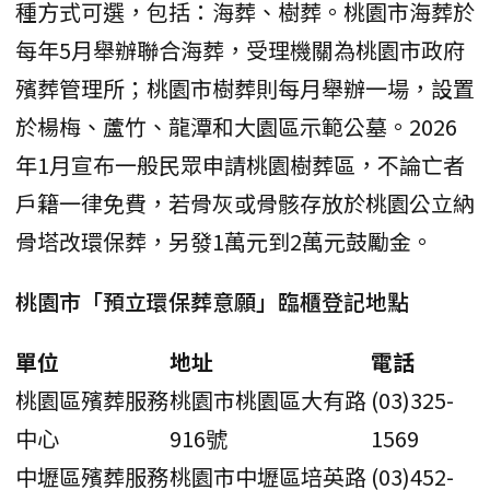
種方式可選，包括：海葬、樹葬。桃園市海葬於
每年5月舉辦聯合海葬，受理機關為桃園市政府
殯葬管理所；桃園市樹葬則每月舉辦一場，設置
於楊梅、蘆竹、龍潭和大園區示範公墓。2026
年1月宣布一般民眾申請桃園樹葬區，不論亡者
戶籍一律免費，若骨灰或骨骸存放於桃園公立納
骨塔改環保葬，另發1萬元到2萬元鼓勵金。
桃園市「預立環保葬意願」臨櫃登記地點
單位
地址
電話
桃園區殯葬服務
桃園市桃園區大有路
(03)325-
中心
916號
1569
中壢區殯葬服務
桃園市中壢區培英路
(03)452-