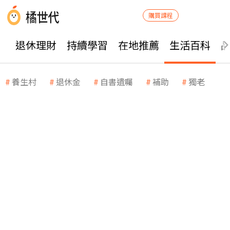
購買課程
退休理財
持續學習
在地推薦
生活百科
養生村
退休金
自書遺囑
補助
獨老