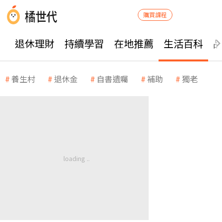
購買課程
退休理財
持續學習
在地推薦
生活百科
養生村
退休金
自書遺囑
補助
獨老