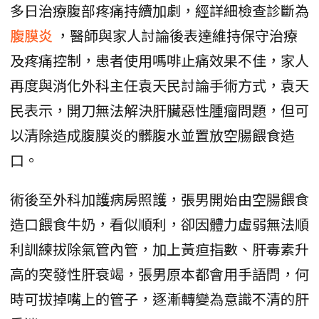
多日治療腹部疼痛持續加劇，經詳細檢查診斷為
腹膜炎
，醫師與家人討論後表達維持保守治療
及疼痛控制，患者使用嗎啡止痛效果不佳，家人
再度與消化外科主任袁天民討論手術方式，袁天
民表示，開刀無法解決肝臟惡性腫瘤問題，但可
以清除造成腹膜炎的髒腹水並置放空腸餵食造
口。
術後至外科加護病房照護，張男開始由空腸餵食
造口餵食牛奶，看似順利，卻因體力虛弱無法順
利訓練拔除氣管內管，加上黃疸指數、肝毒素升
高的突發性肝衰竭，張男原本都會用手語問，何
時可拔掉嘴上的管子，逐漸轉變為意識不清的肝