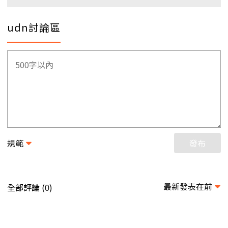
udn討論區
規範
發布
最新發表在前
全部評論 (
)
0