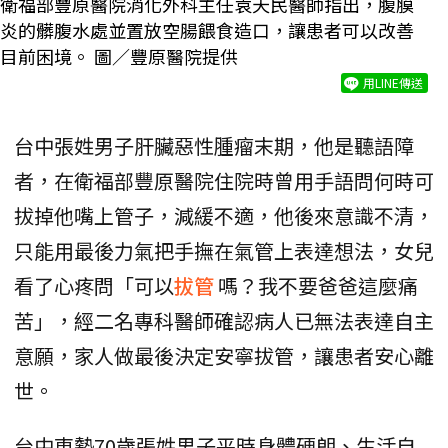
衛福部豐原醫院消化外科主任袁天民醫師指出，腹膜
炎的髒腹水處並置放空腸餵食造口，讓患者可以改善
目前困境。 圖／豐原醫院提供
用LINE傳送
台中張姓男子肝臟惡性腫瘤末期，他是聽語障
者，在衛福部豐原醫院住院時曾用手語問何時可
拔掉他嘴上管子，減緩不適，他後來意識不清，
只能用最後力氣把手撫在氣管上表達想法，女兒
看了心疼問「可以
拔管
嗎？我不要爸爸這麼痛
苦」，經二名專科醫師確認病人已無法表達自主
意願，家人做最後決定安寧拔管，讓患者安心離
世。
台中東勢70歲張姓男子平時身體硬朗、生活自