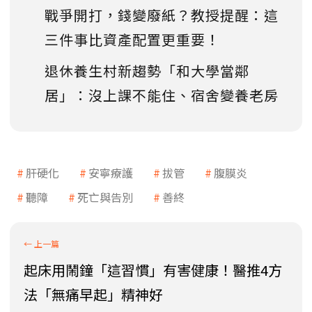
戰爭開打，錢變廢紙？教授提醒：這
三件事比資產配置更重要！
退休養生村新趨勢「和大學當鄰
居」：沒上課不能住、宿舍變養老房
肝硬化
安寧療護
拔管
腹膜炎
聽障
死亡與告別
善終
起床用鬧鐘「這習慣」有害健康！醫推4方
法「無痛早起」精神好