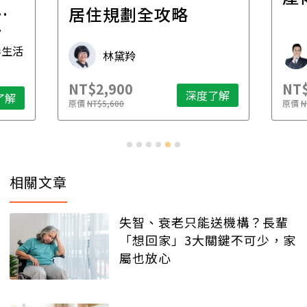
一
居住規劃全攻略
先
毒生活
林黛羚
NT$2,900
NT$
深度了解
了解
原價
NT$5,600
原價
N
相關文章
失智、衰老只能送機構？長輩
「想回家」3大關鍵不可少，家
屬也放心