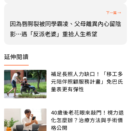
因為唇腭裂被同學霸凌、父母離異內心留陰
影…遇「反派老婆」重拾人生希望
延伸閱讀
補足長照人力缺口！「移工多
元陪伴照顧服務計畫」免巴氏
量表更有彈性
40歲後老花眼來敲門！視力退
化怎麼辦？治療方法與手術價
格公開