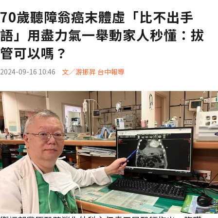
70歲聽障翁癌末體虛「比不出手
語」用盡力氣一舉動家人秒懂：拔
管可以嗎？
2024-09-16 10:46
文／游振昇 台中報導