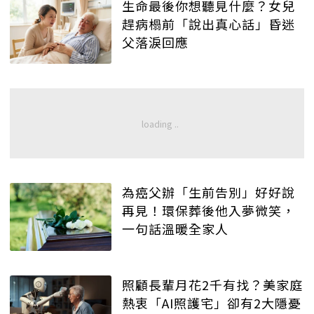
生命最後你想聽見什麼？女兒
趕病榻前「說出真心話」昏迷
父落淚回應
為癌父辦「生前告別」好好說
再見！環保葬後他入夢微笑，
一句話溫暖全家人
照顧長輩月花2千有找？美家庭
熱衷「AI照護宅」卻有2大隱憂