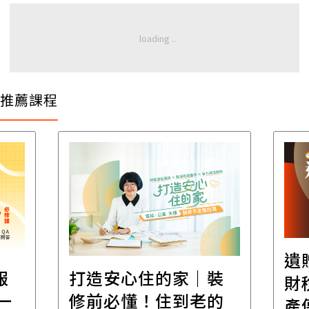
推薦課程
遺
報
打造安心住的家｜裝
財
一
修前必懂！住到老的
產