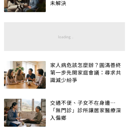
未解決
家人病危該怎麼辦？圓滿善終
第一步先開家庭會議：尋求共
識減少紛爭
交通不便、子女不在身邊…
「無門診」診所讓居家醫療深
入偏鄉