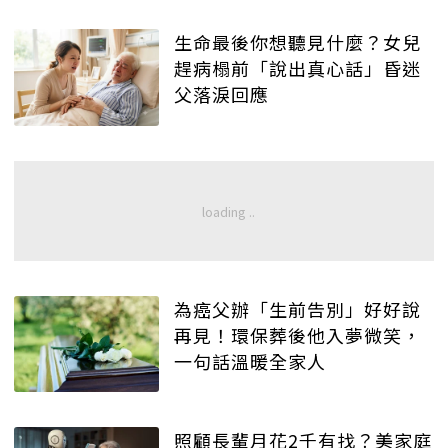
生命最後你想聽見什麼？女兒
趕病榻前「說出真心話」昏迷
父落淚回應
為癌父辦「生前告別」好好說
再見！環保葬後他入夢微笑，
一句話溫暖全家人
照顧長輩月花2千有找？美家庭