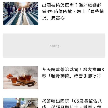
出國被偷怎麼辦？海外旅遊必
備4招防偷防搶，遇上「這些情
況」要當心
冬天喝薑茶治感冒！網友推薦8
款「暖身神飲」改善手腳冰冷
搭郵輪出國玩「65歲長輩佔八
成」帶輔具趴趴走、跳舞、健