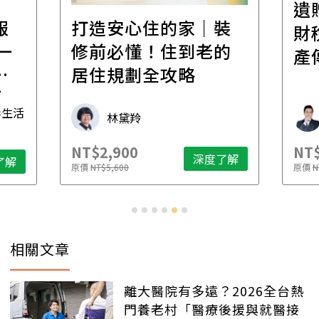
遺
報
打造安心住的家｜裝
財
一
修前必懂！住到老的
產
一
居住規劃全攻略
先
毒生活
林黛羚
NT$2,900
NT$
深度了解
了解
原價
NT$5,600
原價
N
相關文章
離大醫院有多遠？2026全台熱
門養老村「醫療後援與就醫接