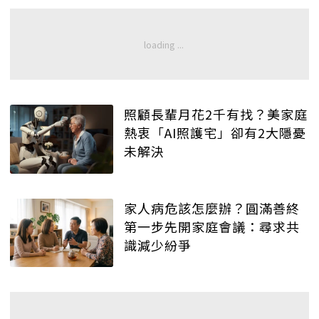
照顧長輩月花2千有找？美家庭
熱衷「AI照護宅」卻有2大隱憂
未解決
家人病危該怎麼辦？圓滿善終
第一步先開家庭會議：尋求共
識減少紛爭