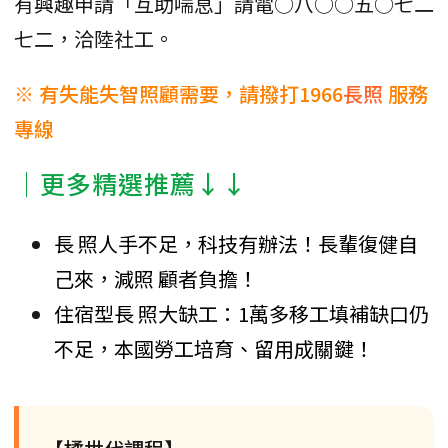
有興趣申請「互助喘息」請電○八○○五○七二
七二，洽陸社工。
※ 有失能失智照顧需要，請撥打1966
長照
服務
專線
│更多精選推薦↓↓
長 照人手不足，科技有辦法！長輩復健自
己來，減照 顧者負擔！
住宿型長 照大缺工：1萬多移工填補缺口仍
不足，本國勞工培育、留用成關鍵！