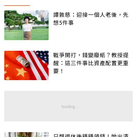
譚敦慈：迎接一個人老後，先
想5件事
戰爭開打，錢變廢紙？教授提
醒：這三件事比資產配置更重
要！
只想退休後穩穩領錢！她出清