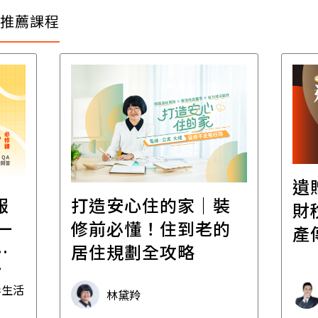
推薦課程
遺
報
打造安心住的家｜裝
財
一
修前必懂！住到老的
產
一
居住規劃全攻略
先
毒生活
林黛羚