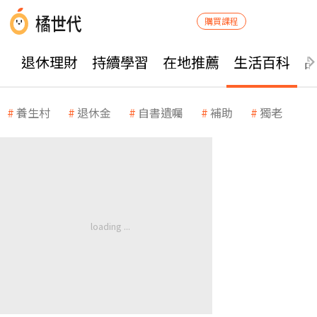
購買課程
退休理財
持續學習
在地推薦
生活百科
養生村
退休金
自書遺囑
補助
獨老