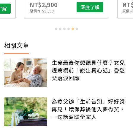
NT$2,900
NT$
深度了解
了解
原價
NT$5,600
原價
N
相關文章
生命最後你想聽見什麼？女兒
趕病榻前「說出真心話」昏迷
父落淚回應
為癌父辦「生前告別」好好說
再見！環保葬後他入夢微笑，
一句話溫暖全家人