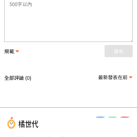
規範
發布
最新發表在前
全部評論 (
)
0